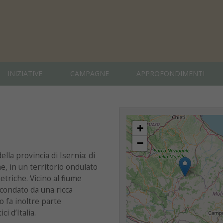
INIZIATIVE
CAMPAGNE
APPROFONDIMENTI
+
−
lla provincia di Isernia: di
e, in un territorio ondulato
triche. Vicino al fiume
rcondato da una ricca
o fa inoltre parte
i d’Italia.