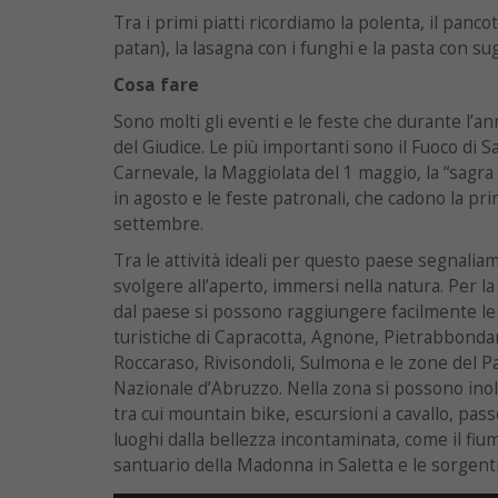
Tra i primi piatti ricordiamo la polenta, il panco
patan), la lasagna con i funghi e la pasta con sug
Cosa fare
Sono molti gli eventi e le feste che durante l’a
del Giudice. Le più importanti sono il Fuoco di Sa
Carnevale, la Maggiolata del 1 maggio, la “sagra 
in agosto e le feste patronali, che cadono la pri
settembre.
Tra le attività ideali per questo paese segnali
svolgere all’aperto, immersi nella natura. Per la
dal paese si possono raggiungere facilmente le 
turistiche di Capracotta, Agnone, Pietrabbondan
Roccaraso, Rivisondoli, Sulmona e le zone del Pa
Nazionale d’Abruzzo. Nella zona si possono inolt
tra cui mountain bike, escursioni a cavallo, pas
luoghi dalla bellezza incontaminata, come il fiume
santuario della Madonna in Saletta e le sorgenti