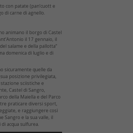
tto con patate (pan’cuott e
o di carne di agnello.
nno animano il borgo di Castel
nt’Antonio il 17 gennaio, il
del salame e della pallotta”
ma domenica di luglio e di
amo sicuramente quelle da
 sua posizione privilegiata,
stazione sciistiche e
te, Castel di Sangro,
rco della Maiella e del Parco
re praticare diversi sport,
seggiate, e raggiungere così
 Sangro e la sua valle, il
 di acqua sulfurea.