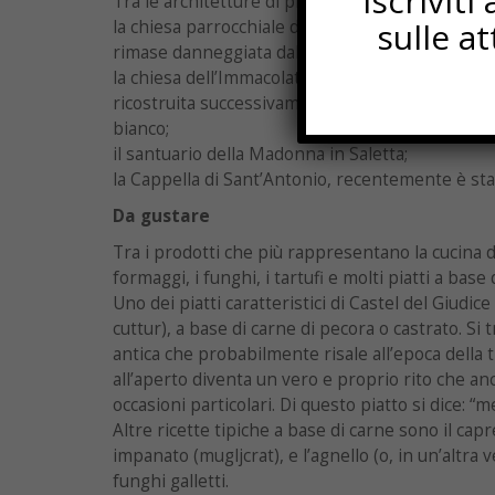
Iscrivit
Tra le architetture di pregio da visitare, segnal
sulle a
la chiesa parrocchiale di San Nicola, in stile baro
rimase danneggiata dal terremoto del 1984;
la chiesa dell’Immacolata: distrutta durante la g
ricostruita successivamente. L’interno ha due
bianco;
il santuario della Madonna in Saletta;
la Cappella di Sant’Antonio, recentemente è sta
Da gustare
Tra i prodotti che più rappresentano la cucina 
formaggi, i funghi, i tartufi e molti piatti a base 
Uno dei piatti caratteristici di Castel del Giudice
cuttur), a base di carne di pecora o castrato. Si 
antica che probabilmente risale all’epoca della
all’aperto diventa un vero e proprio rito che an
occasioni particolari. Di questo piatto si dice: “met
Altre ricette tipiche a base di carne sono il capr
impanato (mugljcrat), e l’agnello (o, in un’altra ve
funghi galletti.