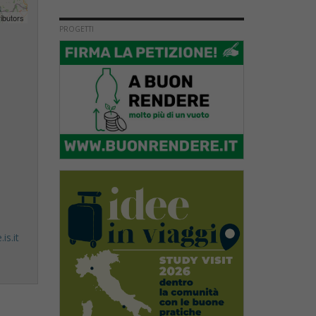
ibutors
PROGETTI
is.it