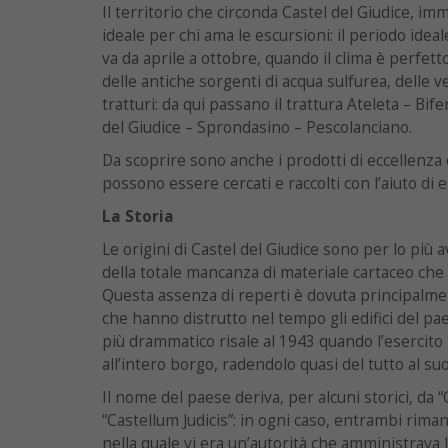
Il territorio che circonda Castel del Giudice, im
ideale per chi ama le escursioni: il periodo ideal
va da aprile a ottobre, quando il clima è perfet
delle antiche sorgenti di acqua sulfurea, delle v
tratturi: da qui passano il trattura Ateleta – Bifer
del Giudice – Sprondasino – Pescolanciano.
Da scoprire sono anche i prodotti di eccellenza c
possono essere cercati e raccolti con l’aiuto di es
La Storia
Le origini di Castel del Giudice sono per lo più 
della totale mancanza di materiale cartaceo che 
Questa assenza di reperti è dovuta principalm
che hanno distrutto nel tempo gli edifici del pae
più drammatico risale al 1943 quando l’esercito
all’intero borgo, radendolo quasi del tutto al suo
Il nome del paese deriva, per alcuni storici, da “
“Castellum Judicis”: in ogni caso, entrambi rima
nella quale vi era un’autorità che amministrava la