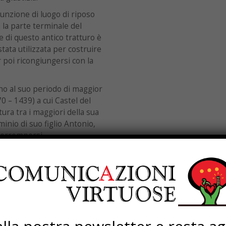
funzione di luogo di riposo
 la parte terminale del
e di questo antico tratturo è
stata utilizzata per costruire
r poi ricongiungersi con la
ino al suo periodo di maggior
 – 1439) a cui Castel del
tura tra i maggiori della sua
inio di suo figlio Antonio,
nterrompersi.
enta una “camera riservata”,
sa alla famiglia
icissitudini del Regno di
à le sorti e lo sviluppo del