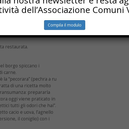
i alla nostra newsletter e resta a
iamo:
ttività dell’Associazione Comuni V
cco: risale al XV-XVI secolo e
uerra mondiale, è stata
Compila il modulo
 navate ed è completamente
ta restaurata.
del borgo spiccano i
di carne.
 è la “pecorara” (pechra a ru
tratta di una ricetta molto
 transumanza: prepararla
cora oggi viene praticato in
tici tutti gli odori che hai”.
etto cacio e uova, l’agnello
rsione, il coniglio) con i