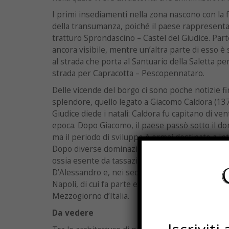
I primi insediamenti nella zona nascono con la 
della transumanza, poiché il paese rappresenta
tratturo Sprondascino – Castel del Giudice. Part
ancora visibile, mentre un’altra parte di esso è 
al strada che porta al Santuario della Saletta pe
strada per Capracotta – Pescopennataro.
Delle vicende del borgo ci sono poche notizie f
splendore, quello legato a Giacomo Caldora (1370
Giudice diede i natali: Caldora fu capitano di ven
epoca. Dopo Giacomo, il paese passò sotto il dom
ma il periodo di sviluppo è ormai destinato a i
Dopo diverse dominazioni, nel 1629 il paese div
ossia esente da tassazione; dal 1686 il paese pas
D’Alessandro e, nei secoli successivi, segue le v
Napoli, di cui fa parte e, successivamente, seguir
Mezzogiorno d’Italia.
Da vedere