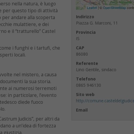
merso nella natura, è luogo
Leaflet
| ©
OpenStreetMap
contr
e per questo tipo di attività
Indirizzo
to per andare alla scoperta
Piazza G. Marconi, 11
ecchie mulattiere, e dei
no e il “tratturello” Castel
Provincia
IS
ome i funghi e i tartufi, che
CAP
86080
perti locali.
Referente
Lino Gentile, sindaco
avvolte nel mistero, a causa
Telefono
documenti la sua storia.
0865 946130
ente ai numerosi terremoti
Sito web
se: in particolare, l’evento
http://comune.casteldelgiudice.
 tedesco diede fuoco
lo.
Email
Castrum Judicis”, per altri da
ndano a un’idea di fortezza
 giustizia.