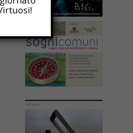
ggiornato
irtuosi!
PARTNERS