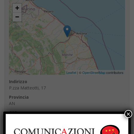
+
−
Leaflet
| ©
OpenStreetMap
contributors
Indirizzo
P.zza Matteotti, 17
Provincia
AN
CAP
×
Referente
Roberto Campelli, sindaco