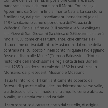
Comune della Vallesina, in posizione collinare. Il suo
panorama spazia dal mare, con il Monte Conero, agli
Appennini, dai Sibillini fino al monte Catria. La sua storia
è millenaria, dai primi insediamenti benedettini (è del
1197 la citazione come dipendenza dell’Abbazia di
Valfocina). Fino alla fine del XIII secolo è la Villa collegata
alla Pieve di San Giovanni (la chiesa di S.Giovanni esisterà
fino al 1897 come chiesa tumulante, cioè cimiteriale).
Il suo nome deriva dall’antico Musianum, dal nome della
contrada nei cui bosco “.. nelli contorni quale favoleggiano
fosse dedicato alle Muse.” (Tomaso Baldassini – ‘Notizie
historiche dell’antichissima e regia città di Jesi. Bonelli.
Jesi. 1765 ’). Un decreto reale del 1862 lo trasforma in
Monsano, dai precedenti Musiano e Mosciano.
Il suo territorio, di 14 km², anticamente coperto da
foreste di querce e allori, declina dolcemente verso valle,
tra distese di olivi e il moderno, tranquillo centro abitato.
A valle, una ampia zona industriale.
Il centro storico è caratterizzato dal castello, di origine