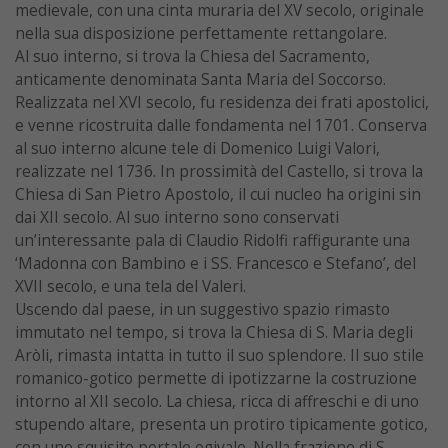
medievale, con una cinta muraria del XV secolo, originale
nella sua disposizione perfettamente rettangolare.
Al suo interno, si trova la Chiesa del Sacramento,
anticamente denominata Santa Maria del Soccorso.
Realizzata nel XVI secolo, fu residenza dei frati apostolici,
e venne ricostruita dalle fondamenta nel 1701. Conserva
al suo interno alcune tele di Domenico Luigi Valori,
realizzate nel 1736. In prossimità del Castello, si trova la
Chiesa di San Pietro Apostolo, il cui nucleo ha origini sin
dai XII secolo. Al suo interno sono conservati
un’interessante pala di Claudio Ridolfi raffigurante una
‘Madonna con Bambino e i SS. Francesco e Stefano’, del
XVII secolo, e una tela del Valeri.
Uscendo dal paese, in un suggestivo spazio rimasto
immutato nel tempo, si trova la Chiesa di S. Maria degli
Aròli, rimasta intatta in tutto il suo splendore. Il suo stile
romanico-gotico permette di ipotizzarne la costruzione
intorno al XII secolo. La chiesa, ricca di affreschi e di uno
stupendo altare, presenta un protiro tipicamente gotico,
con uno squisito portale ogivale. Nella frazione di S.