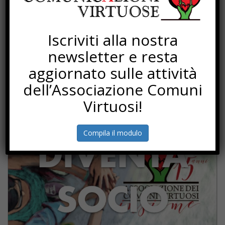
Telefono
073161931
Sito web
Iscriviti alla nostra
http://www.comune.monsano.an.it/
newsletter e resta
Email
aggiornato sulle attività
sindaco@comune.monsano.an.it
dell’Associazione Comuni
Virtuosi!
SOTTOSCRIZIONI
Compila il modulo