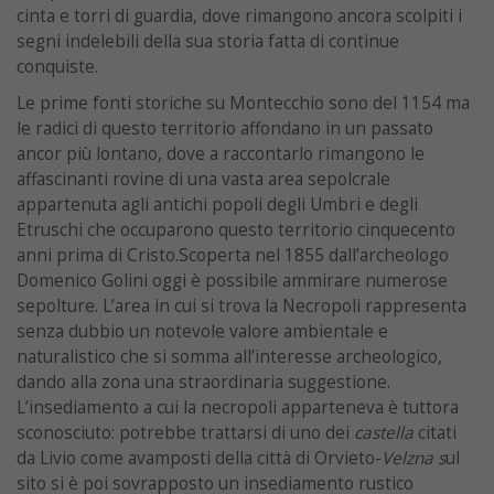
cinta e torri di guardia, dove rimangono ancora scolpiti i
segni indelebili della sua storia fatta di continue
conquiste.
Le prime fonti storiche su Montecchio sono del 1154 ma
le radici di questo territorio affondano in un passato
ancor più lontano, dove a raccontarlo rimangono le
affascinanti rovine di una vasta area sepolcrale
appartenuta agli antichi popoli degli Umbri e degli
Etruschi che occuparono questo territorio cinquecento
anni prima di Cristo.Scoperta nel 1855 dall’archeologo
Domenico Golini oggi è possibile ammirare numerose
sepolture. L’area in cui si trova la Necropoli rappresenta
senza dubbio un notevole valore ambientale e
naturalistico che si somma all’interesse archeologico,
dando alla zona una straordinaria suggestione.
L’insediamento a cui la necropoli apparteneva è tuttora
sconosciuto: potrebbe trattarsi di uno dei
castella
citati
da Livio come avamposti della città di Orvieto-
Velzna s
ul
sito si è poi sovrapposto un insediamento rustico