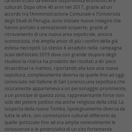
caratterizzato da elevate disponibilità economiche e
culturali. Dopo oltre 40 anni nel 2017, grazie ad un
accordo tra l’Amministrazione Comunale e l’Università
degli Studi di Perugia, sono iniziate nuove indagini che
hanno portato a sensazionali scoperte, grazie al
ritrovamento di una nuova area sepolcrale, ancora
sconosciuta, che amplia ancor di più i confini della già
estesa necropoli. Lo stesso è accaduto nella campagna
scavi dell’estate 2019 dove con grande stupore degli
studiosi la ricerca ha prodotto dei risultati a dir poco
straordinari e inattesi, riportando alla luce una nuova
sepoltura, completamente diversa da quelle fino ad oggi
conosciute nel Vallone di San Lorenzo,una sepoltura che
sicuramente apparteneva a un personaggio prominente,
a un principe di questa zona, rappresentante forse non
solo del potere politico ma anche religioso della città. La
scoperta della nuova Tomba, tipologicamente diversa da
tutte le altre, con connotazioni culturali differenti da
quelle ipotizzate fino ad ora amplia notevolmente le
conoscenze e le potenzialità di un sito fortemente