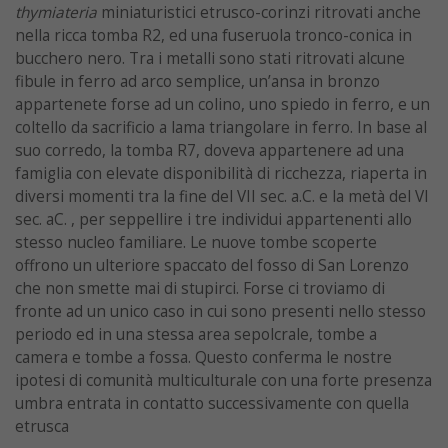
thymiateria
miniaturistici etrusco-corinzi ritrovati anche
nella ricca tomba R2, ed una fuseruola tronco-conica in
bucchero nero. Tra i metalli sono stati ritrovati alcune
fibule in ferro ad arco semplice, un’ansa in bronzo
appartenete forse ad un colino, uno spiedo in ferro, e un
coltello da sacrificio a lama triangolare in ferro. In base al
suo corredo, la tomba R7, doveva appartenere ad una
famiglia con elevate disponibilità di ricchezza, riaperta in
diversi momenti tra la fine del VII sec. a.C. e la metà del VI
sec. aC. , per seppellire i tre individui appartenenti allo
stesso nucleo familiare. Le nuove tombe scoperte
offrono un ulteriore spaccato del fosso di San Lorenzo
che non smette mai di stupirci. Forse ci troviamo di
fronte ad un unico caso in cui sono presenti nello stesso
periodo ed in una stessa area sepolcrale, tombe a
camera e tombe a fossa. Questo conferma le nostre
ipotesi di comunità multiculturale con una forte presenza
umbra entrata in contatto successivamente con quella
etrusca