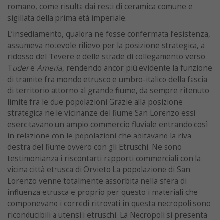
romano, come risulta dai resti di ceramica comune e
sigillata della prima età imperiale.
L’insediamento, qualora ne fosse confermata l’esistenza,
assumeva notevole rilievo per la posizione strategica, a
ridosso del Tevere e delle strade di collegamento verso
T
uder
e
Ameria
, rendendo ancor più evidente la funzione
di tramite fra mondo etrusco e umbro-italico della fascia
di territorio attorno al grande fiume, da sempre ritenuto
limite fra le due popolazioni Grazie alla posizione
strategica nelle vicinanze del fiume San Lorenzo essi
esercitavano un ampio commercio fluviale entrando così
in relazione con le popolazioni che abitavano la riva
destra del fiume ovvero con gli Etruschi. Ne sono
testimonianza i riscontarti rapporti commerciali con la
vicina città etrusca di Orvieto La popolazione di San
Lorenzo venne totalmente assorbita nella sfera di
influenza etrusca e proprio per questo i materiali che
componevano i corredi ritrovati in questa necropoli sono
riconducibili a utensili etruschi. La Necropoli si presenta