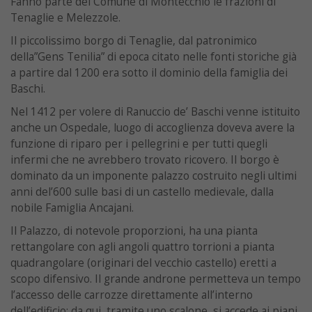
Fanno parte del Comune di Montecchio le frazioni di
Tenaglie e Melezzole.
Il piccolissimo borgo di Tenaglie, dal patronimico
della”Gens Tenilia” di epoca citato nelle fonti storiche già
a partire dal 1200 era sotto il dominio della famiglia dei
Baschi.
Nel 1412 per volere di Ranuccio de’ Baschi venne istituito
anche un Ospedale, luogo di accoglienza doveva avere la
funzione di riparo per i pellegrini e per tutti quegli
infermi che ne avrebbero trovato ricovero. Il borgo è
dominato da un imponente palazzo costruito negli ultimi
anni del’600 sulle basi di un castello medievale, dalla
nobile Famiglia Ancajani.
Il Palazzo, di notevole proporzioni, ha una pianta
rettangolare con agli angoli quattro torrioni a pianta
quadrangolare (originari del vecchio castello) eretti a
scopo difensivo. Il grande androne permetteva un tempo
l’accesso delle carrozze direttamente all’interno
dell’edificio; da qui, tramite uno scalone, si accede ai piani