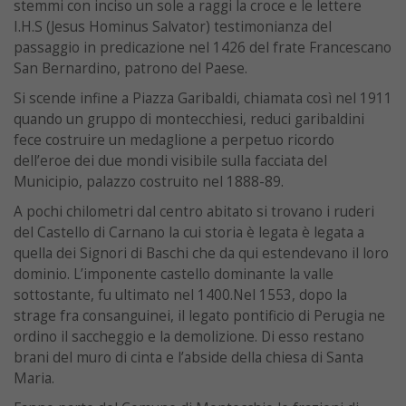
stemmi con inciso un sole a raggi la croce e le lettere
I.H.S (Jesus Hominus Salvator) testimonianza del
passaggio in predicazione nel 1426 del frate Francescano
San Bernardino, patrono del Paese.
Si scende infine a Piazza Garibaldi, chiamata così nel 1911
quando un gruppo di montecchiesi, reduci garibaldini
fece costruire un medaglione a perpetuo ricordo
dell’eroe dei due mondi visibile sulla facciata del
Municipio, palazzo costruito nel 1888-89.
A pochi chilometri dal centro abitato si trovano i ruderi
del Castello di Carnano la cui storia è legata è legata a
quella dei Signori di Baschi che da qui estendevano il loro
dominio. L’imponente castello dominante la valle
sottostante, fu ultimato nel 1400.Nel 1553, dopo la
strage fra consanguinei, il legato pontificio di Perugia ne
ordino il saccheggio e la demolizione. Di esso restano
brani del muro di cinta e l’abside della chiesa di Santa
Maria.