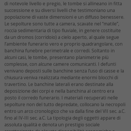
di notevole livello e pregio, le tombe si allineano in fitta
successione e su diversi livelli che testimoniano una
popolazione di vaste dimensioni e un diffuso benessere.
Le sepolture sono tutte a camera, scavate nel “matile”,
roccia sedimentaria di tipo fluviale, in genere costituite
da un dromos (corridoio) a cielo aperto, al quale segue
l’ambiente funerario vero e proprio quadrangolare, con
banchina funebre perimetrale e corredi. Soltanto in
alcuni casi, le tombe, presentano planimetrie più
complesse, con alcune camere comunicanti. I defunti
venivano deposti sulle banchine senza l’uso di casse e la
chiusura veniva realizzata mediante enormi blocchi di
travertino. Le banchine laterali erano destinate alla
deposizione dei corpi e nella banchina al centro era
posto il corredo funerario. I materiali recuperati nelle
sepolture non del tutto depredate, collocano la necropoli
entro un arco cronologico che va dalla fine del VII sec. a.C.
fino al IV-III sec. a.C. La tipologia degli oggetti appare di
assoluta qualità e denota un prestigio sociale