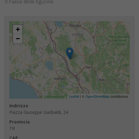
Il Paese delle figurine
+
−
Leaflet
| ©
OpenStreetMap
contributors
Indirizzo
Piazza Giuseppe Garibaldi, 24
Provincia
TR
CAP