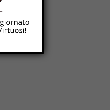
ggiornato
irtuosi!