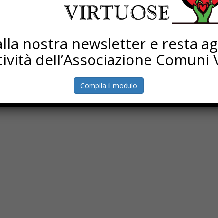
Dimenticato la password?
i alla nostra newsletter e resta a
Monsano (AN) - P. IVA 02450370420
ttività dell’Associazione Comuni V
Compila il modulo