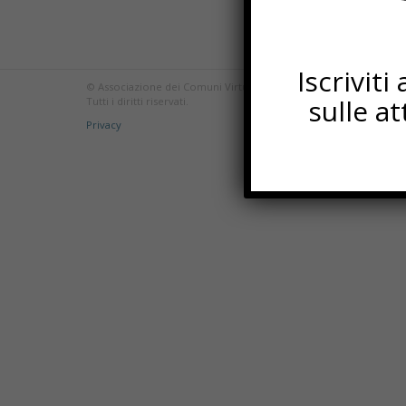
Iscrivit
© Associazione dei Comuni Virtuosi - Piazza Matteotti, 17 60030 
sulle a
Tutti i diritti riservati.
Privacy