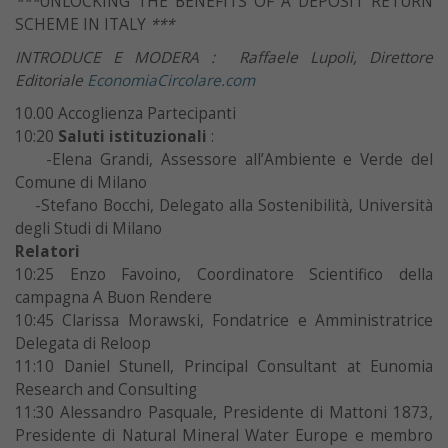
***
UNLOCKING THE BENEFITS OF A DEPOSIT RETURN
SCHEME IN ITALY
***
INTRODUCE E MODERA : Raffaele Lupoli, Direttore
Editoriale
EconomiaCircolare.com
10.00 Accoglienza Partecipanti
10:20
Saluti istituzionali
:
-Elena Grandi, Assessore all’Ambiente e Verde del
Comune di Milano
-Stefano Bocchi, Delegato alla Sostenibilità, Università
degli Studi di Milano
Relatori
10:25 Enzo Favoino, Coordinatore Scientifico della
campagna A Buon Rendere
10:45 Clarissa Morawski, Fondatrice e Amministratrice
Delegata di Reloop
11:10 Daniel Stunell, Principal Consultant at Eunomia
Research and Consulting
11:30 Alessandro Pasquale, Presidente di Mattoni 1873,
Presidente di Natural Mineral Water Europe e membro