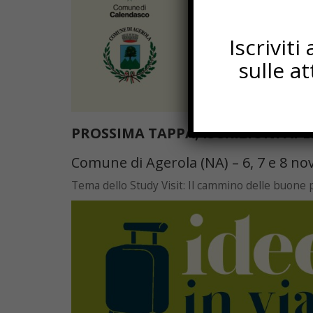
Iscrivit
sulle a
PROSSIMA TAPPA, ISCRIZIONI APE
Comune di Agerola (NA) – 6, 7 e 8 n
Tema dello Study Visit: Il cammino delle buone 