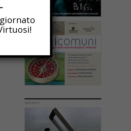
ggiornato
irtuosi!
PARTNERS