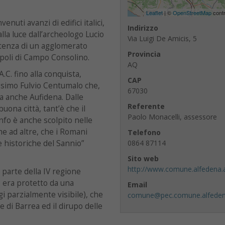
Leaflet
| ©
OpenStreetMap
contr
enuti avanzi di edifici italici,
Indirizzo
lla luce dall’archeologo Lucio
Via Luigi De Amicis, 5
istenza di un agglomerato
Provincia
opoli di Campo Consolino.
AQ
A.C. fino alla conquista,
CAP
ssimo Fulvio Centumalo che,
67030
a anche Aufidena. Dalle
Referente
buona città, tant’è che il
Paolo Monacelli, assessore
onfo è anche scolpito nelle
e ad altre, che i Romani
Telefono
 historiche del Sannio”
0864 87114
Sito web
http://www.comune.alfedena.a
a parte della IV regione
 era protetto da una
Email
 parzialmente visibile), che
comune@pec.comune.alfedena
ce di Barrea ed il dirupo delle