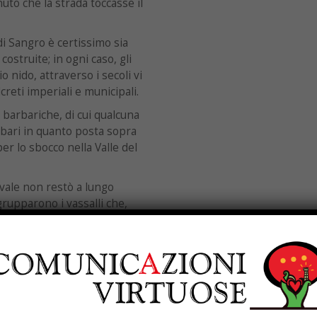
uto che la strada toccasse il
di Sangro è certissimo sia
ostruite; in ogni caso, gli
io nido, attraverso i secoli vi
reti imperiali e municipali.
i barbariche, di cui qualcuna
rbari in quanto posta sopra
er lo sbocco nella Valle del
vale non restò a lungo
rupparono i vassalli che,
 appaiono come gli abitanti
o 1026 in cui Oderisio,
o de Sangro in ipsum
stero di S. Pietro a fonte
 Abbat. Cassin. 1733. Prt. 1,
al luogo remoto e segregato,