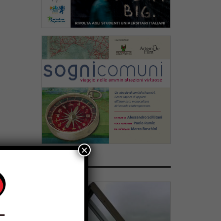
×
PARTNERS