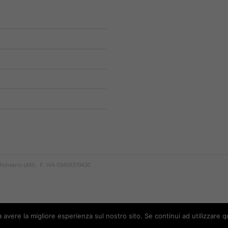
Monsano (AN) - P. IVA 02450370420
a avere la migliore esperienza sul nostro sito. Se continui ad utilizzare 