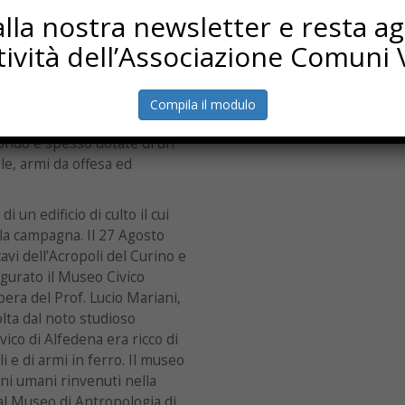
suo proprio nome sotto la
i alla nostra newsletter e resta a
ttività dell’Associazione Comuni V
 Consolino”, nel 1882 si
a imponenza ed importanza,
ec. A.C. Ne sono state stimate
Compila il modulo
0.
 fondo e spesso dotate di un
ule, armi da offesa ed
 un edificio di culto il cui
ella campagna. Il 27 Agosto
avi dell’Acropoli del Curino e
gurato il Museo Civico
era del Prof. Lucio Mariani,
olta dal noto studioso
vico di Alfedena era ricco di
 e di armi in ferro. Il museo
ani umani rinvenuti nella
al Museo di Antropologia di