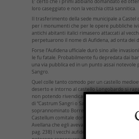
E’ certo che i primi abbiano domandato ed otten
loro caseggiato e non la vecchia città sannitica.
Il trasferimento della sede municipale a Castel 
per i monumenti che per le opere pubbliche ivi c
antichi abitanti italici rimasero attaccati al vecch
perpetuarono il nome di Aufidena, ad onta dei dc
Forse l’Aufidena ufficiale durò sino alle invasion
le fu fatale. Probabilmente fu depredata dai ba
una via pubblica ed in un punto assai notevole p
Sangro.
Quel colle tanto comodo per un castello medioe
deserto e intorno al castello Longobardo si ragg
non potendo rivendicare il nome di Aufidena, ci
di “Castrum Sangri o Sari” (Instrumento dell’ann
soprannominato Borrello, abitator in territori
Castellum comitale dona a Montecassino il Mona
Avellana che egli aveva edificato. – Gattola, hist.
pag. 238) I vecchi aufidenati, invece, protetti d