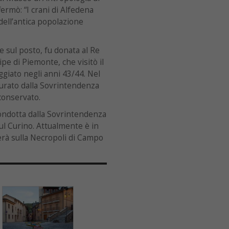
ermò: “I crani di Alfedena
dell’antica popolazione
e sul posto, fu donata al Re
pe di Piemonte, che visitò il
iato negli anni 43/44. Nel
aurato dalla Sovrintendenza
 conservato.
condotta dalla Sovrintendenza
ul Curino. Attualmente è in
erà sulla Necropoli di Campo