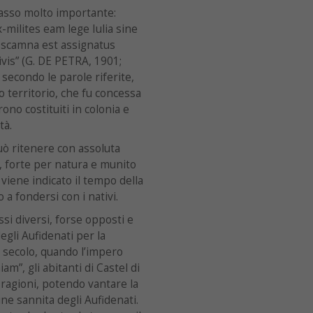
passo molto importante:
-milites eam lege Iulia sine
 scamna est assignatus
sivis” (G. DE PETRA, 1901;
 secondo le parole riferite,
o territorio, che fu concessa
ono costituiti in colonia e
tà.
può ritenere con assoluta
ro, forte per natura e munito
 viene indicato il tempo della
a fondersi con i nativi.
si diversi, forse opposti e
egli Aufidenati per la
o secolo, quando l’impero
m”, gli abitanti di Castel di
 ragioni, potendo vantare la
ne sannita degli Aufidenati.