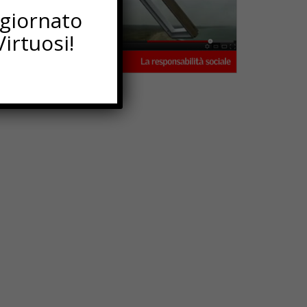
ggiornato
irtuosi!