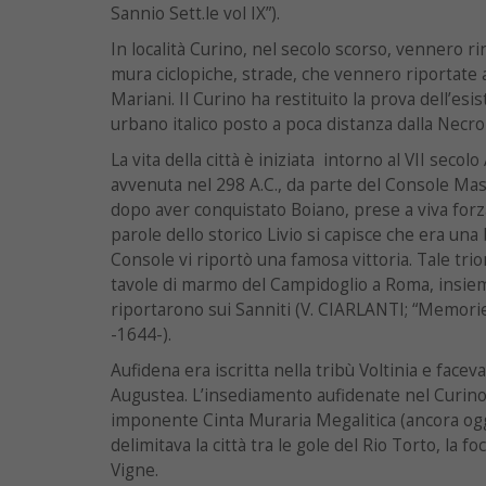
Sannio Sett.le vol IX”).
In località Curino, nel secolo scorso, vennero rinv
mura ciclopiche, strade, che vennero riportate a
Mariani. Il Curino ha restituito la prova dell’es
urbano italico posto a poca distanza dalla Necr
La vita della città è iniziata intorno al VII secolo 
avvenuta nel 298 A.C., da parte del Console Ma
dopo aver conquistato Boiano, prese a viva forz
parole dello storico Livio si capisce che era una 
Console vi riportò una famosa vittoria. Tale tri
tavole di marmo del Campidoglio a Roma, insiem
riportarono sui Sanniti (V. CIARLANTI; “Memorie
-1644-).
Aufidena era iscritta nella tribù Voltinia e facev
Augustea. L’insediamento aufidenate nel Curino
imponente Cinta Muraria Megalitica (ancora oggi
delimitava la città tra le gole del Rio Torto, la fo
Vigne.