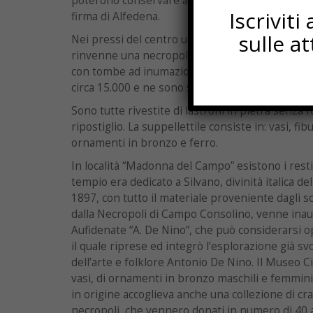
poterono conservare al sito dell’antica città il 
Iscrivit
firma di Alfedena.
sulle a
Nei pressi del centro urbano, in località “Campo
rinvenne una necropoli italica unica per la su
con tombe ad inumazione databili dal VII al III s
circa 15.000 e ne sono state esplorate circa 3.00
Sono tutte rivestite di lastroni in pietra senza
ripostiglio. La suppellettile consiste in: vasi, fib
ornamenti in bronzo e ferro.
In località “Madonna del Campo” esistono i resti di
tempio era dedicato a Silvano, divinità italica d
1897, con tutto il materiale proveniente dagli sc
dalla Necropoli di Campo Consolino, venne inau
Aufidenate “A. De Nino”, che può considerarsi op
il quale riprese ed integrò l’esplorazione già sv
dell’arte e folklore Antonio De Nino. Il Museo Ci
vasi, di ornamenti in bronzo maschili e femminili
in origine accoglieva anche una collezione di cr
necropoli, che vennero donati in numero di 40 