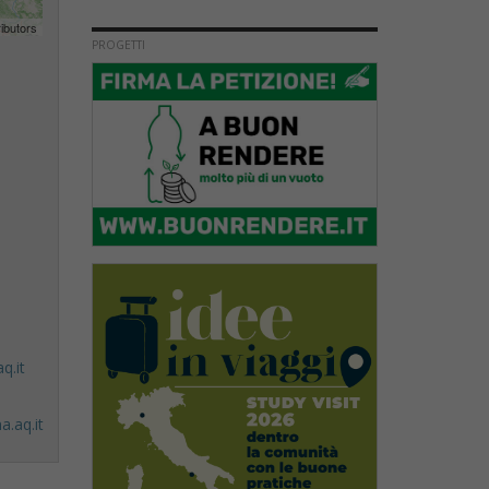
ibutors
PROGETTI
q.it
.aq.it