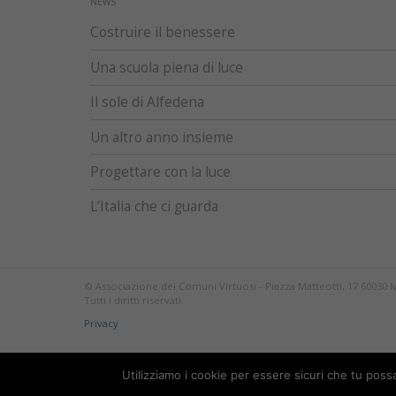
NEWS
Costruire il benessere
Una scuola piena di luce
Il sole di Alfedena
Un altro anno insieme
Progettare con la luce
L’Italia che ci guarda
© Associazione dei Comuni Virtuosi - Piazza Matteotti, 17 60030 
Tutti i diritti riservati.
Privacy
Utilizziamo i cookie per essere sicuri che tu poss