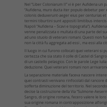
Nel “Liber Coloniarum II” vi è per Aufidena un 
“Aufidena, muro ducta iter populo debetur per x
colonis deduxerunt-aeger eius per centurias et
termini tiburtini sunt appositi limitibus interci
Napoli “Aufidena – Scavi e topografia”). Aufidena
venne penalizzata o multata di una parte del su
ad uno stuolo di veterani romani. Questi non fur
non la città fu aggregata ad essi , ma essi alla cit
Il luogo in cui furono collocati quei veterani si 
certezza che sia stato il colle di Castel di Sang
di un castello pelasgico. Con le parole Lege Iulia
deduzione. Quei veterani romani non arrivarono 
La separazione materiale faceva nascere interes
quei contrasti venivano rinfocolati dal rancore d
sofferta diminuzione del territorio. Nel second
decise la costruzione della Via “Sulmone-Aesernia
Sangro, di origine romana, fecero valere le loro
sua origine romana in contrapposizione all’origi