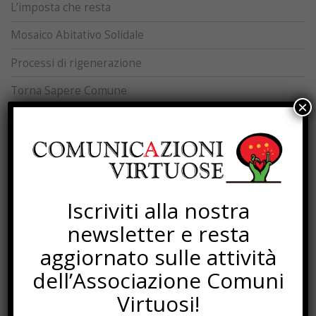
L’imposta che resta
Mosaico Abitativo Solidale
Processi di rigenerazione
Torna Sapere Comune
×
SOTTOSCRIZIONI
Iscriviti alla nostra
newsletter e resta
aggiornato sulle attività
dell’Associazione Comuni
Virtuosi!