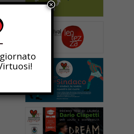
×
ggiornato
irtuosi!