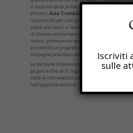
il successo delle prime tre edizioni
– dichiara la 
Virtuosi,
Asia Trambaioli
.
Questo bando, infatt
opportunità per tutti quei giovani che hanno reali
legati allo sport, a favore della propria comuni
di stimolo ed esempio per tanti altri giovani e ter
nostra, promuovere questo bando significa non s
economico al progetto vincente ma soprattutto c
Iscrivit
l’impegno proattivo che i giovani svolgono a livel
sulle a
Le persone interessate potranno partecipare al
giugno e fino al 31 luglio 2025. Il modulo di iscr
tutte le informazioni utili per aderire sono sul
nell’apposita sezione.