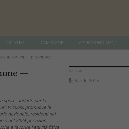
INIZIATIVE
CAMPAGNE
APPROFONDIMENTI
TUOSI IN COMUNE — EDIZIONE 2025
omune —
MATERIALI
Bando 2025
 sport – indetto per la
uni Virtuosi, promuove le
orio nazionale, residenti nei
corso del 2024 per azioni
lte a favorire l’attività fisica