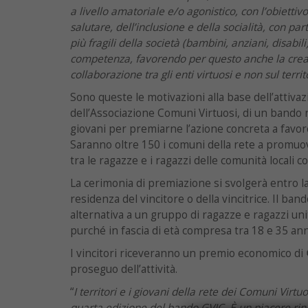
a livello amatoriale e/o agonistico, con l’obiettiv
salutare, dell’inclusione e della socialità, con par
più fragili della società (bambini, anziani, disabili)
competenza, favorendo per questo anche la creaz
collaborazione tra gli enti virtuosi e non sul terri
Sono queste le motivazioni alla base dell’attiva
dell’Associazione Comuni Virtuosi, di un bando n
giovani per premiarne l’azione concreta a favor
Saranno oltre 150 i comuni della rete a promuo
tra le ragazze e i ragazzi delle comunità locali c
La cerimonia di premiazione si svolgerà entro l
residenza del vincitore o della vincitrice. Il bando
alternativa a un gruppo di ragazze e ragazzi uni
purché in fascia di età compresa tra 18 e 35 ann
I vincitori riceveranno un premio economico di 
proseguo dell’attività.
“
I territori e i giovani della rete dei Comuni Virtu
quarta edizione del bando GVIC. È un piacere rin