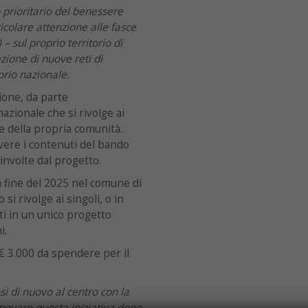
o prioritario del benessere
ticolare attenzione alle fasce
 – sul proprio territorio di
ione di nuove reti di
torio nazionale.
zione, da parte
azionale che si rivolge ai
e della propria comunità.
vere i contenuti del bando
oinvolte dal progetto.
a fine del 2025 nel comune di
 si rivolge ai singoli, o in
ti in un unico progetto
i.
€ 3.000 da spendere per il
osi di nuovo al centro con la
novare questa iniziativa dopo