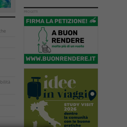
PROGETTI
che
ilità