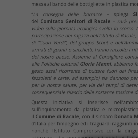
messa al bando delle bottigliette in plastica m
“
La consegna delle borracce
– spiega
S
del
Comitato Genitori di Racale
–
sarà prec
video sulla giornata ecologica svolta lo scorso 7
partecipazione dei ragazzi dell’Istituto di Racale, 
di “Cuori Verdi”, del gruppo Scout e dell’Ammi
armati di guanti e sacchetti, hanno raccolto i ri
del nostro paese. Assieme al Consigliere comun
alle Politiche culturali
Gloria Manni
, abbiamo fa
gesto assai ricorrente di buttare fuori dal fines
fazzoletti e carte, ad esempio) sia dannoso per
per la nostra salute, per via dei tempi di dete
consequenziale rilascio delle sostanze tossiche d
Questa iniziativa si inserisce nell’ambi
sull’inquinamento da plastica e microplastic
il
Comune di Racale
, con il sindaco
Donato M
d’Italia per l’impegno ed i traguardi raggiunti i
nonché l’Istituto Comprensivo con la dirig
istituzioni che perseguono gli obiettivi fiss