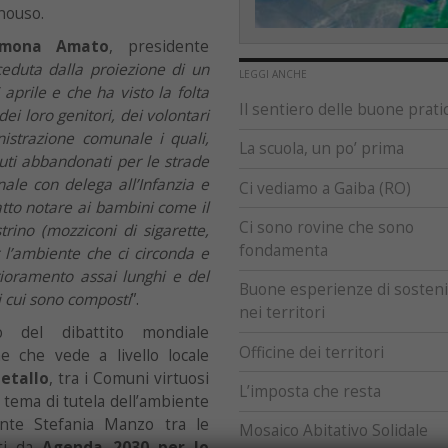
onouso.
imona Amato
, presidente
eduta dalla proiezione di un
LEGGI ANCHE
 aprile e che ha visto la folta
Il sentiero delle buone prati
dei loro genitori, dei volontari
nistrazione comunale i quali,
La scuola, un po’ prima
fiuti abbandonati per le strade
ale con delega all’Infanzia e
Ci vediamo a Gaiba (RO)
tto notare ai bambini come il
Ci sono rovine che sono
trino (mozziconi di sigarette,
fondamenta
 l’ambiente che ci circonda e
rioramento assai lunghi e del
Buone esperienze di sostenib
i cui sono composti
”.
nei territori
to del dibattito mondiale
Officine dei territori
he che vede a livello locale
etallo
, tra i Comuni virtuosi
L’imposta che resta
n tema di tutela dell’ambiente
ente Stefania Manzo tra le
Mosaico Abitativo Solidale
ati da
Agenda 2030 per lo