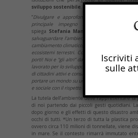
sviluppo sostenibile
.
“
Divulgare e approfondire gli obiettivi di Ag
principale impegno nell’anno scolastico c
spiega
Stefania Manzo
, dirigente scolastic
salvaguardare l’ambiente che ci circonda, agire 
cambiamento climatico, proteggere e promuovere 
ecosistemi terrestri. Con il macro progetto di ist
Iscrivit
porti! Noi e “gli altri” da noi: tra paure ed empati
sulle a
lavorato per lo sviluppo di un pensiero critico 
di cittadini attivi e consapevoli. Tutti siamo chiam
portare un mondo su un sentiero sostenibile in
e sociale con il rispetto dei diritti umani
.”
La tutela dell’ambiente deve rappresentare la 
di noi partendo dai piccoli gesti quotidiani. 
dopo giorno e gli effetti di questo disastro am
occhi di tutti. *Un terzo di tutta la plastica 
ovvero circa 110 milioni di tonnellate, viene di
in mare. Se il contesto rimarrà immutato ent