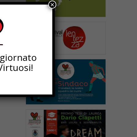
×
ggiornato
irtuosi!