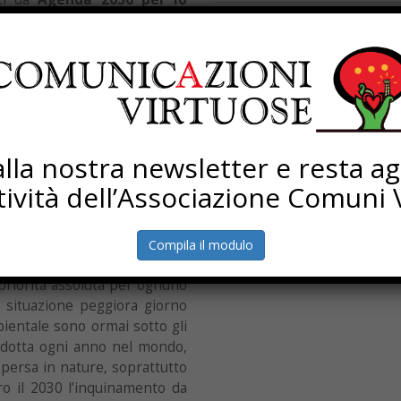
Processi di rigenerazione
enda 2030 è stato il nostro
Torna Sapere Comune
he sta per concludersi
–
o –.
Riteniamo fondamentale
con urgenza per combattere il
lo sviluppo sostenibile degli
ituto «Per altre vie, per altri
i alla nostra newsletter e resta a
a, l’ancora della cultura», si è
ttività dell’Associazione Comuni V
fondamentale per la formazione
ati a contribuire allo sforzo di
 ambito economico, ambientale
Compila il modulo
priorità assoluta per ognuno
La situazione peggiora giorno
bientale sono ormai sotto gli
prodotta ogni anno nel mondo,
spersa in nature, soprattutto
ro il 2030 l’inquinamento da