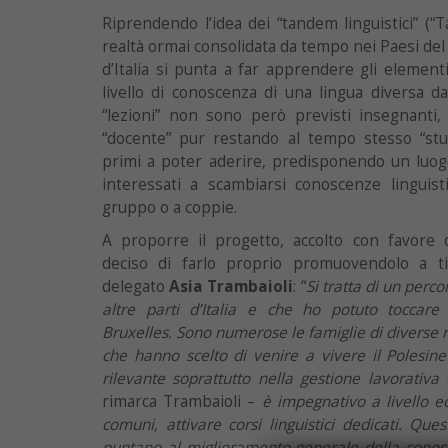
Riprendendo l’idea dei “tandem linguistici” (
realtà ormai consolidata da tempo nei Paesi del 
d’Italia si punta a far apprendere gli element
livello di conoscenza di una lingua diversa d
“lezioni” non sono però previsti insegnanti,
“docente” pur restando al tempo stesso “stu
primi a poter aderire, predisponendo un luog
interessati a scambiarsi conoscenze linguist
gruppo o a coppie.
A proporre il progetto, accolto con favore 
deciso di farlo proprio promuovendolo a tito
delegato
Asia Trambaioli
: “
Si tratta di un perco
altre parti d’Italia e che ho potuto tocca
Bruxelles. Sono numerose le famiglie di diverse n
che hanno scelto di venire a vivere il Polesine 
rilevante soprattutto nella gestione lavorativa
rimarca Trambaioli –
è impegnativo a livello e
comuni, attivare corsi linguistici dedicati. Qu
puntano al miglioramento generale della conosc