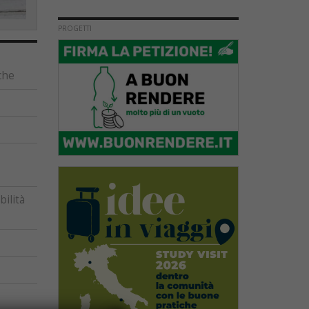
PROGETTI
che
ilità