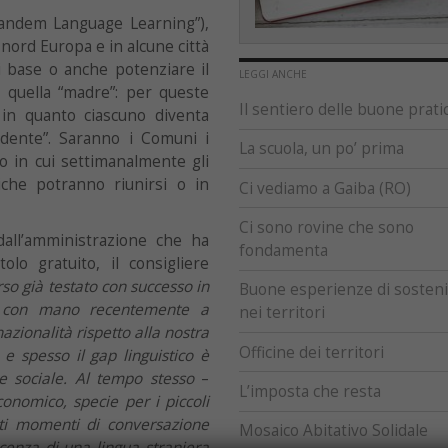
“Tandem Language Learning”),
nord Europa e in alcune città
i base o anche potenziare il
LEGGI ANCHE
a quella “madre”: per queste
Il sentiero delle buone prati
 in quanto ciascuno diventa
dente”. Saranno i Comuni i
La scuola, un po’ prima
o in cui settimanalmente gli
iche potranno riunirsi o in
Ci vediamo a Gaiba (RO)
Ci sono rovine che sono
dall’amministrazione che ha
fondamenta
lo gratuito, il consigliere
rso già testato con successo in
Buone esperienze di sostenib
re con mano recentemente a
nei territori
azionalità rispetto alla nostra
Officine dei territori
e spesso il gap linguistico è
 e sociale. Al tempo stesso
–
L’imposta che resta
conomico, specie per i piccoli
esti momenti di conversazione
Mosaico Abitativo Solidale
enza di una lingua straniera