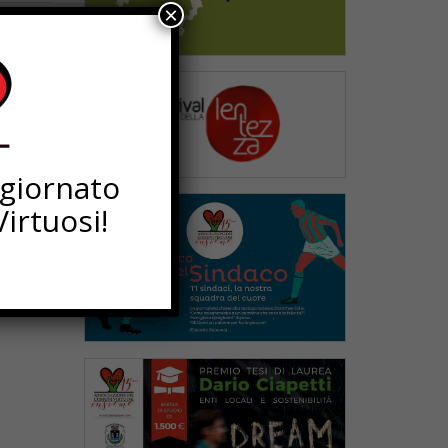
×
ggiornato
irtuosi!