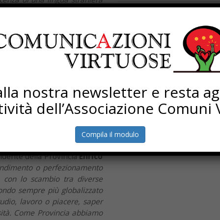
i, culture e magari religioni
Processi di rigenerazione
usione che permette anche una
Torna Sapere Comune
atuita ma anche efficace
”.
na volta a settimana per la
ontri (il termine è comunque
– bar, parchi ma anche spazi
a disposizione dell’ente che
i alla nostra newsletter e resta a
oduli di adesioni debitamente
ttività dell’Associazione Comuni V
d abbinare le coppie o gruppi
cate, contattando le persone
itti risultassero troppi sarà
Compila il modulo
).
sidente della Provincia
Enrico
rendimento o perfezionamento
, con lo scambio tra diverse
mondo sempre più globalizzato
udio, lavoro o piacere, saper
sità. Come Provincia abbiamo