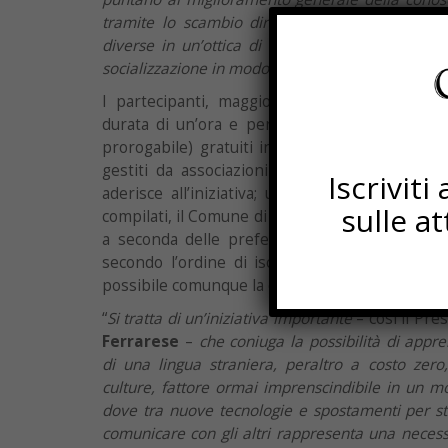
tramite lo scambio diretto tra persone di Paes
diverse in un’ottica di multiculturalità e incl
socializzazione in modo informale, in maniera gr
I partecipanti, maggiorenni, si riuniscono u
durata di un’ora e per un totale di dieci inc
prorogabile) gratuiti in uno spazio pubblico 
gestiti da associazioni o università – messo 
Iscrivit
aderisce all’iniziativa; una volta raccolti i m
sulle a
compilati, il Comune di riferimento provvede a
a seconda delle preferenze linguistiche indi
secondo l’ordine di iscrizione (qualora gli iscr
possibile comunque la creazione di liste d’attesa
“
Si tratta di un’iniziativa importante
– così il Pre
Ferrarese
–
che coniuga la possibilità di app
di una lingua straniera, peraltro a costo zero
culture, fattore ormai imprenscindibile in un 
dove tra nuove tecnologie e spostamenti per st
comunicare con gli altri rappresenta una neces