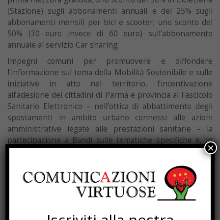
(Stazione) sugli abbonamenti annuali e del 25% sugli
abbonamenti mensili per bici e scooter; uno sconto del
50% (30 euro invece di 60 euro) sull’abbonamento
annuale al servizio Car sharing;
Impegni comuni per promuovere e diffondere
l’informazione sul tema della Mobilità Sostenibile e sulle
iniziative in atto nel territorio, l’incentivazione
all’adesione dei cittadini di Parma e provincia al Fascicolo
Sanitario Elettronico – nell’ottica di abbattimento degli
spostamenti in ambito urbano connessi alle azioni
amministrative legate alle prestazioni sanitarie – la
partecipazione a Bandi sulle tematiche specifiche e, in
×
generale, alla promozione del circuito dei Mobility
Manager aziendali.
Particolare impegno dell’Azienda Ospedaliero
Universitaria alla promozione della ciclabilità interna e ai
collegamenti con la rete ciclabile cittadina.
Iscriviti alla nostra