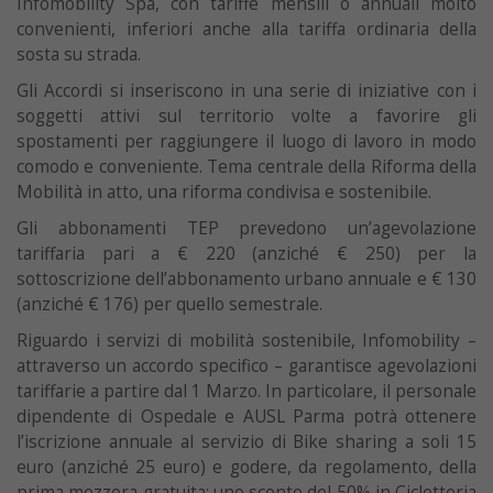
Infomobility Spa, con tariffe mensili o annuali molto
convenienti, inferiori anche alla tariffa ordinaria della
sosta su strada.
Gli Accordi si inseriscono in una serie di iniziative con i
soggetti attivi sul territorio volte a favorire gli
spostamenti per raggiungere il luogo di lavoro in modo
comodo e conveniente. Tema centrale della Riforma della
Mobilità in atto, una riforma condivisa e sostenibile.
Gli abbonamenti TEP prevedono un’agevolazione
tariffaria pari a € 220 (anziché € 250) per la
sottoscrizione dell’abbonamento urbano annuale e € 130
(anziché € 176) per quello semestrale.
Riguardo i servizi di mobilità sostenibile, Infomobility –
attraverso un accordo specifico – garantisce agevolazioni
tariffarie a partire dal 1 Marzo. In particolare, il personale
dipendente di Ospedale e AUSL Parma potrà ottenere
l’iscrizione annuale al servizio di Bike sharing a soli 15
euro (anziché 25 euro) e godere, da regolamento, della
prima mezzora gratuita; uno sconto del 50% in Cicletteria