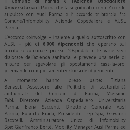
il
Comune di Parma
e l’
Azienda Ospedaliero
Universitaria
di Parma che fa seguito al recente Accordo
stipulato con Ausl Parma e l’ accordo trilaterale fra
Comune/Infomobility, Azienda Ospedaliera e AUSL
Parma.
L’Accordo coinvolge – insieme a quello sottoscritto con
AUSL – più di
6.000 dipendenti
che operano sul
territorio comunale presso l’Ospedale e le varie sedi
dislocate dell’azienda sanitaria, e prevede una serie di
misure per agevolare gli spostamenti casa-lavoro,
premiando i comportamenti virtuosi dei dipendenti.
Al momento hanno preso parte: Tiziana
Benassi, Assessore alle Politiche di sostenibilità
ambientale del Comune di Parma; Massimo
Fabi, Direttore Azienda Ospedaliero Universitaria
Parma; Elena Saccenti, Direttore Generale Ausl
Parma; Roberto Prada, Presidente Tep Spa; Giovanni
Bacotelli, Amministratore Unico di Infomobility
Spa; Gianfranco Bertè, Mobility Manager Ausl Parma ed