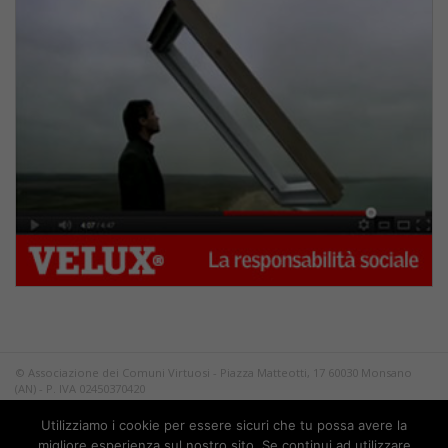
© Associazione dei Comuni Virtuosi - Piazza Matteotti, 17 60030 Monsano
(AN) - P. IVA 02450370420
Tutti i diritti riservati.
Utilizziamo i cookie per essere sicuri che tu possa avere la
Privacy
migliore esperienza sul nostro sito. Se continui ad utilizzare