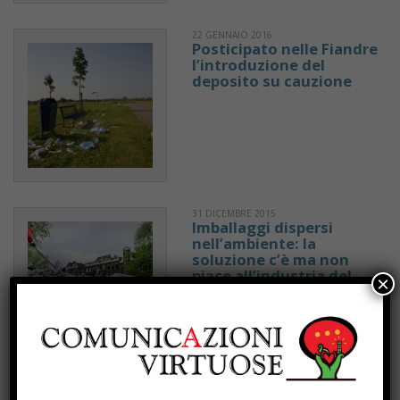
22 GENNAIO 2016
Posticipato nelle Fiandre
l’introduzione del
deposito su cauzione
31 DICEMBRE 2015
Imballaggi dispersi
nell’ambiente: la
soluzione c’è ma non
piace all’industria del
×
beverage
PAGINA 8 DI 11