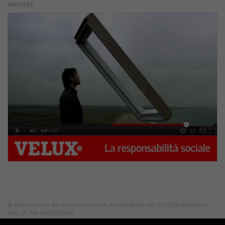
PARTNERS
© Associazione dei Comuni Virtuosi - Piazza Matteotti, 17 60030 Monsano
(AN) - P. IVA 02450370420
Tutti i diritti riservati.