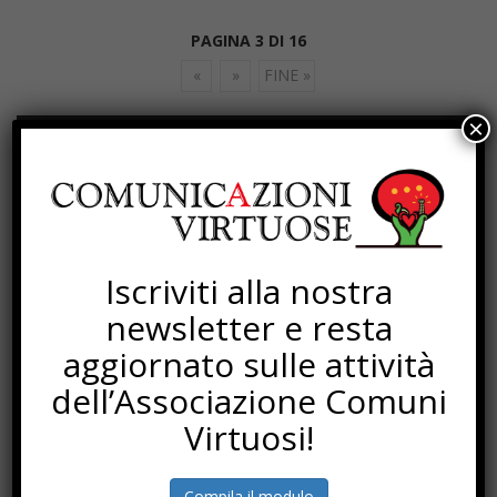
PAGINA 3 DI 16
«
»
FINE »
×
SOTTOSCRIZIONI
Iscriviti alla nostra
newsletter e resta
aggiornato sulle attività
dell’Associazione Comuni
Virtuosi!
Compila il modulo