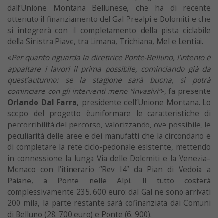
dall’Unione Montana Bellunese, che ha di recente
ottenuto il finanziamento del Gal Prealpi e Dolomiti e che
si integrerà con il completamento della pista ciclabile
della Sinistra Piave, tra Limana, Trichiana, Mel e Lentiai.
«
Per quanto riguarda la direttrice Ponte-Belluno, l’intento è
appaltare i lavori il prima possibile, cominciando già da
quest’autunno: se la stagione sarà buona, si potrà
cominciare con gli interventi meno “invasivi”
», fa presente
Orlando Dal Farra
, presidente dell’Unione Montana. Lo
scopo del progetto èuniformare le caratteristiche di
percorribilità del percorso, valorizzando, ove possibile, le
peculiarità delle aree e dei manufatti che la circondano e
di completare la rete ciclo-pedonale esistente, mettendo
in connessione la lunga Via delle Dolomiti e la Venezia–
Monaco con l’itinerario “Rev I4” da Pian di Vedoia a
Paiane, a Ponte nelle Alpi. Il tutto costerà
complessivamente 235. 600 euro: dal Gal ne sono arrivati
200 mila, la parte restante sarà cofinanziata dai Comuni
di Belluno (28. 700 euro) e Ponte (6. 900).