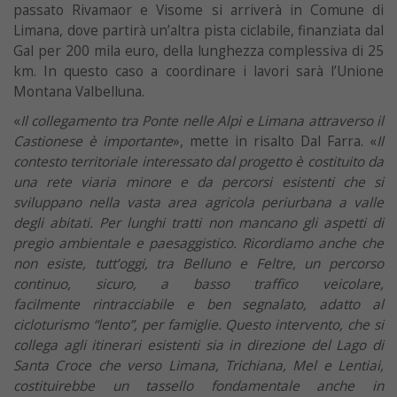
passato Rivamaor e Visome si arriverà in Comune di
Limana, dove partirà un’altra pista ciclabile, finanziata dal
Gal per 200 mila euro, della lunghezza complessiva di 25
km. In questo caso a coordinare i lavori sarà l’Unione
Montana Valbelluna.
«
Il collegamento tra Ponte nelle Alpi e Limana attraverso il
Castionese è importante
», mette in risalto Dal Farra. «
Il
contesto territoriale interessato dal progetto è costituito da
una rete viaria minore e da percorsi esistenti che si
sviluppano nella vasta area agricola periurbana a valle
degli abitati. Per lunghi tratti non mancano gli aspetti di
pregio ambientale e paesaggistico. Ricordiamo anche che
non esiste, tutt’oggi, tra Belluno e Feltre, un percorso
continuo, sicuro, a basso traffico veicolare,
facilmente
rintracciabile e ben segnalato, adatto al
cicloturismo “lento”, per famiglie. Questo intervento, che si
collega agli itinerari esistenti sia in direzione del Lago di
Santa Croce che verso Limana, Trichiana, Mel e Lentiai,
costituirebbe un tassello fondamentale anche in