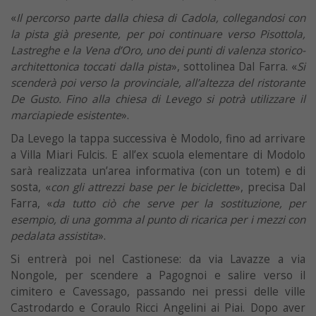
«
Il percorso parte dalla chiesa di Cadola, collegandosi con
la pista già presente, per poi continuare verso Pisottola,
Lastreghe e la Vena d’Oro, uno dei punti di valenza storico-
architettonica toccati dalla pista
», sottolinea Dal Farra. «
Si
scenderà poi verso la provinciale, all’altezza del ristorante
De Gusto. Fino alla chiesa di Levego si potrà utilizzare il
marciapiede esistente
».
Da Levego la tappa successiva è Modolo, fino ad arrivare
a Villa Miari Fulcis. E all’ex scuola elementare di Modolo
sarà realizzata un’area informativa (con un totem) e di
sosta, «
con gli attrezzi base per le biciclette
», precisa Dal
Farra, «
da tutto ciò che serve per la sostituzione, per
esempio, di una gomma al punto di ricarica per i mezzi con
pedalata assistita
».
Si entrerà poi nel Castionese: da via Lavazze a via
Nongole, per scendere a Pagognoi e salire verso il
cimitero e Cavessago, passando nei pressi delle ville
Castrodardo e Coraulo Ricci Angelini ai Piai. Dopo aver