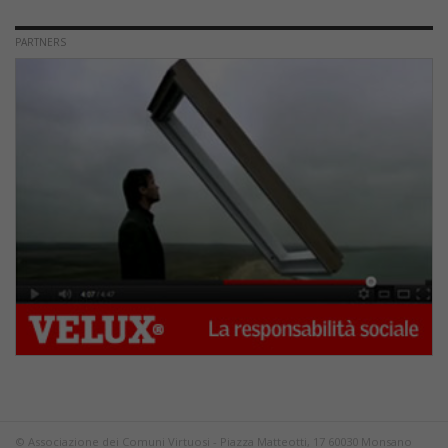
PARTNERS
© Associazione dei Comuni Virtuosi - Piazza Matteotti, 17 60030 Monsano