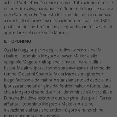
artisti. L’obbiettivo è creare un polo d’attrazione culturale
ed artistica salvaguardando e diffondendo lingua e cultura
della Sardegna. Ed è questo lo scopo del teatro comunale
a conchiglia di prossima ultimazione: uno spazio di 1500
posti che permetterà anche alle grandi manifestazioni di
approdare nel cuore della Marmilla.
IL TOPONIMO
Oggi la maggior parte degli studiosi concorda nel far
risalire il toponimo Mogoro al basco Mokòr e allo
spagnolo Mogòte = altopiano, cima collinare, collina
bassa. Ma altre ipotesi sono state avanzate nel corso del
tempo. Giovanni Spano lo fa derivare da mogheròs =
luogo faticoso o da mahor = stanziamento od ospizio, ma
ipotizza anche un’origine dal fenicio makor = fonte, dato
che a Mogoro ci sono due rioni denominati s’Arrocchibi e
Funtanedda dove esistono due sorgenti d’acqua. Il Ferrer
affianca il toponimo Mogoro a Moko- r = altura,
elevazione e al catalano antico mùgoro e minorchino
mugarò = punta di mammella.