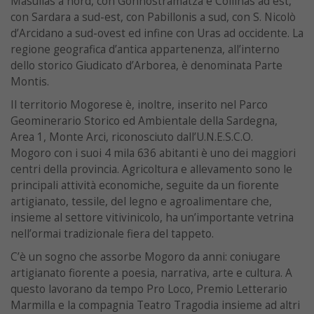
Masullas a nord, con Gonnostramatza e Collinas ad est,
con Sardara a sud-est, con Pabillonis a sud, con S. Nicolò
d’Arcidano a sud-ovest ed infine con Uras ad occidente. La
regione geografica d’antica appartenenza, all’interno
dello storico Giudicato d’Arborea, è denominata Parte
Montis.
Il territorio Mogorese è, inoltre, inserito nel Parco
Geominerario Storico ed Ambientale della Sardegna,
Area 1, Monte Arci, riconosciuto dall’U.N.E.S.C.O.
Mogoro con i suoi 4 mila 636 abitanti è uno dei maggiori
centri della provincia. Agricoltura e allevamento sono le
principali attività economiche, seguite da un fiorente
artigianato, tessile, del legno e agroalimentare che,
insieme al settore vitivinicolo, ha un’importante vetrina
nell’ormai tradizionale fiera del tappeto.
C’è un sogno che assorbe Mogoro da anni: coniugare
artigianato fiorente a poesia, narrativa, arte e cultura. A
questo lavorano da tempo Pro Loco, Premio Letterario
Marmilla e la compagnia Teatro Tragodia insieme ad altri