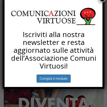
OR
CAP
09095
Referente
Sandro Broccia, sindaco
Iscriviti alla nostra
Telefono
078399301
newsletter e resta
Sito web
aggiornato sulle attività
http://www.comune.mogoro.or.it/
dell’Associazione Comuni
Email
sindaco@comune.mogoro.or.it
Virtuosi!
Compila il modulo
SOTTOSCRIZIONI