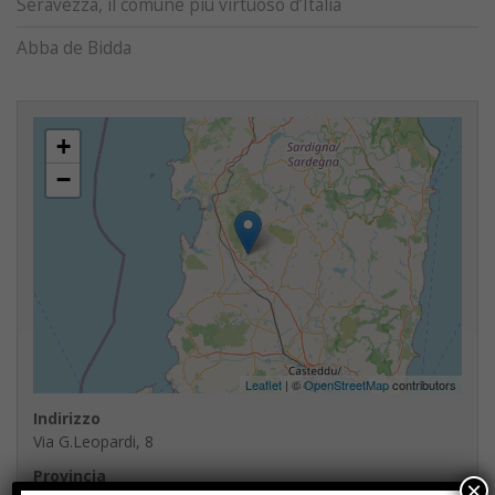
Seravezza, il comune più virtuoso d’Italia
Abba de Bidda
+
−
Leaflet
| ©
OpenStreetMap
contributors
Indirizzo
Via G.Leopardi, 8
Provincia
×