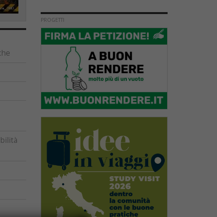
PROGETTI
che
ilità