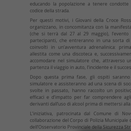
educando la popolazione a tenere condotte 
codice della strada.
Per questi motivi, i Giovani della Croce Ros
organizzano, in concomitanza con la manifest
(che si terrà dal 27 al 29 maggio), l’evento
partecipanti, che entreranno in una sorta di
coinvolti in un’avventura adrenalinica: pri
allestita come una discoteca e, successivame
accomodare nel simulatore che, attraverso un
partenza il viaggio in auto, l’incidente e il suc
Dopo questa prima fase, gli ospiti saranno 
simulatore e assisteranno ad una scena di socc
svolte in passato, hanno raccolto un positiv
efficaci e d’impatto per far comprendere agli 
derivanti dall’uso di alcool prima di mettersi alla
L’iniziativa, patrocinata dal Comune di Nov
collaborazione del Corpo di Polizia Municipale
dell’Osservatorio Provinciale della Sicurezza Str