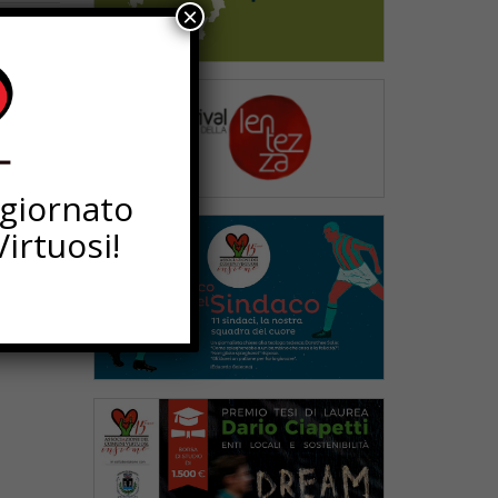
×
ggiornato
irtuosi!