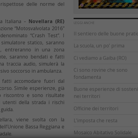
rispettose delle norme del
sa Italiana –
Novellara (RE)
LEGGI ANCHE
azione “Motosvalvolata 2016”
Il sentiero delle buone prati
 denominato “Crash Test”. I
 simulatore statico, saranno
La scuola, un po’ prima
ma, entreranno in una zona
nte, saranno bendati e fatti
Ci vediamo a Gaiba (RO)
a traccia audio, simulerà la
Ci sono rovine che sono
cessivo soccorso in ambulanza.
fondamenta
fatti accomodare fuori dal
orso. Simile esperienze, già
Buone esperienze di sostenib
o riscontro e sono risultate
nei territori
utenti della strada i rischi
Officine dei territori
 guida.
ellara, viene svolta con la
L’imposta che resta
 dell’Unione Bassa Reggiana e
Mosaico Abitativo Solidale
adale.