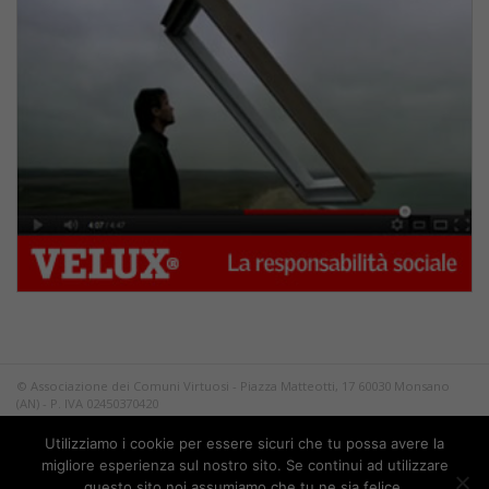
© Associazione dei Comuni Virtuosi - Piazza Matteotti, 17 60030 Monsano
(AN) - P. IVA 02450370420
Tutti i diritti riservati.
Utilizziamo i cookie per essere sicuri che tu possa avere la
Privacy
migliore esperienza sul nostro sito. Se continui ad utilizzare
questo sito noi assumiamo che tu ne sia felice.