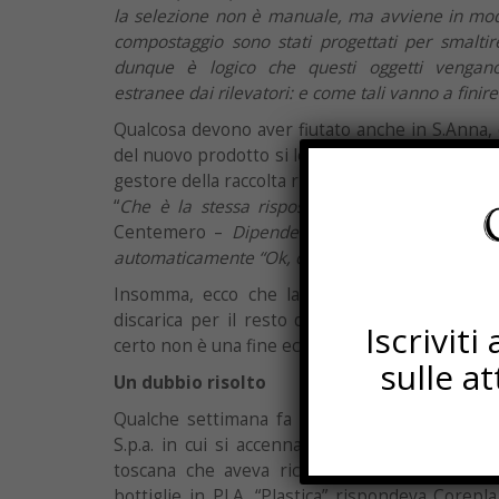
la selezione non è manuale, ma avviene in modo
compostaggio sono stati progettati per smaltire
dunque è logico che questi oggetti vengano 
estranee dai rilevatori: e come tali vanno a finire 
Qualcosa devono aver fiutato anche in S.Anna, e
del nuovo prodotto si legge anche Per maggiori c
gestore della raccolta rifiuti.
“
Che è la stessa risposta che do io quando m
Centemero –
Dipende dagli impianti. Purtropp
automaticamente “Ok, conferitela nell’umido
”.
Insomma, ecco che la bottiglia più verde del
discarica per il resto dei suoi giorni, che sa
Iscrivit
certo non è una fine eco-gloriosa.
sulle a
Un dubbio risolto
Qualche settimana fa ci aveva incuriosito un 
S.p.a. in cui si accennava ad una conferma scr
toscana che aveva richiesto chiarimenti sul 
bottiglie in PLA. “Plastica” rispondeva Corepla,