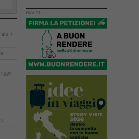
PROGETTI
nale in
za
 legge
ia