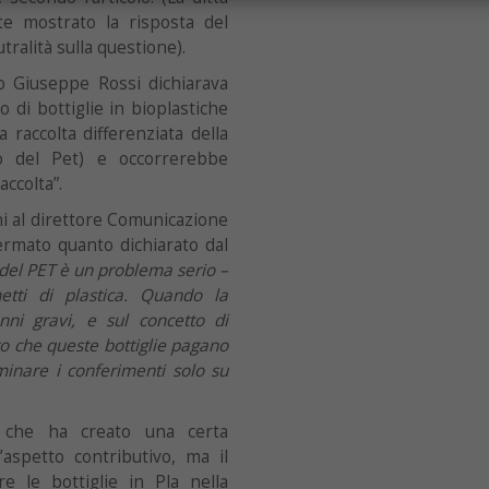
e mostrato la risposta del
tralità sulla questione).
o Giuseppe Rossi dichiarava
 di bottiglie in bioplastiche
a raccolta differenziata della
lo del Pet) e occorrerebbe
accolta”.
i al direttore Comunicazione
fermato quanto dichiarato dal
lo del PET è un problema serio –
tti di plastica. Quando la
nni gravi, e sul concetto di
o che queste bottiglie pagano
inare i conferimenti solo su
à che ha creato una certa
’aspetto contributivo, ma il
e le bottiglie in Pla nella