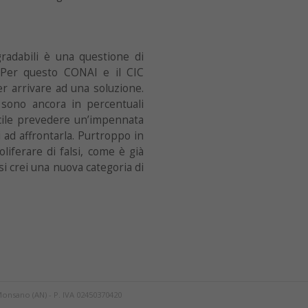
gradabili è una questione di
Per questo CONAI e il CIC
r arrivare ad una soluzione.
e sono ancora in percentuali
cile prevedere un’impennata
ad affrontarla. Purtroppo in
liferare di falsi, come è già
 si crei una nuova categoria di
Monsano (AN) - P. IVA 02450370420