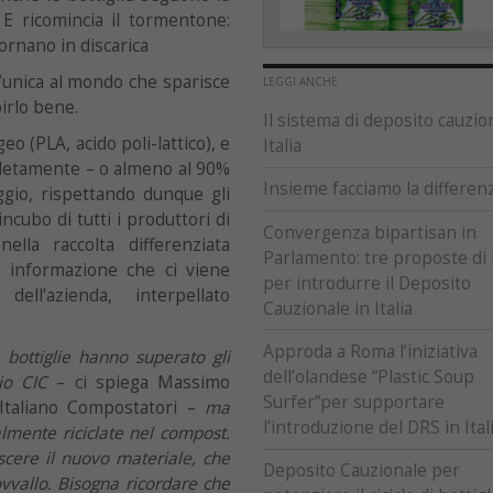
. E ricomincia il tormentone:
tornano in discarica
L’unica al mondo che sparisce
LEGGI ANCHE
pirlo bene.
Il sistema di deposito cauzio
eo (PLA, acido poli-lattico), e
Italia
pletamente – o almeno al 90%
Insieme facciamo la differen
ggio, rispettando dunque gli
ncubo di tutti i produttori di
Convergenza bipartisan in
nella raccolta differenziata
Parlamento: tre proposte di
a, informazione che ci viene
per introdurre il Deposito
ell’azienda, interpellato
Cauzionale in Italia
Approda a Roma l’iniziativa
 bottiglie hanno superato gli
dell’olandese “Plastic Soup
io CIC
– ci spiega Massimo
Surfer”per supportare
 Italiano Compostatori –
ma
l’introduzione del DRS in Ital
lmente riciclate nel compost.
oscere il nuovo materiale, che
Deposito Cauzionale per
vvallo. Bisogna ricordare che