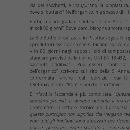
via dei sacchetti, e inaugurano la bioplastica
dove si buttano? Nell’organico, ma spesso di lì 
Bottiglia biodegradabile del marchio S. Anna: “
in soli 80 giorni”. Dove però, bisogna ancora ca
La Bio Bottle è realizzata in Plastica vegetale Ing
i produttori assicurano che si biodegrada com
– in 80 giorni negli appositi siti di composta
standard previsti dalla norma UNI EN 13:432, l’i
sacchetti additivati. “Può essere conferita 
dell’organico” scrivono sul sito della S. Ann
confermata anche dal servizio qualità d
telefonicamente. “Può”. E perché non “deve”?
E infatti la faccenda è più complicata. “
Queste
standard previsti, e dunque ottenuto il march
Centemero, Direttore tecnico del Consorzio
questo purtroppo non significa che vengano rea
Non tutti gli impianti sono attrezzati per ricon
finisce spesso per essere scartato assieme al so