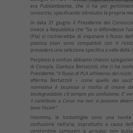
era Publiambiente, che ci ha poi gentilment
consorzio, specificando oltretutto la propria neu
In data 21 giugno il Presidente del Consorzi
invece a Repubblica che “Se si diffondesse l’uso
(Pla) si rischierebbe di inquinare il flusso dell
plastica (non sono compatibili con il ricic
prevedere una selezione specifica a valle della r
Perplessi e confusi abbiamo chiesto spiegazion
di Corepla, Gianluca Bertazzoli, che ci ha con
Presidente. “
Il flusso di PLA all’interno del ricic
afferma Bertazzoli
– come quello dei sacche
normativa è lacunosa si rischia di creare da
biodegradabile c’è sempre più confusione. E’ ver
il contributo a Conai ma non si possono determ
base fiscale”.
Insomma, le biobottiglie sono una novit
confusione nell’aria, soprattutto a causa dell
contrordine compagni è arrivato: non buttar