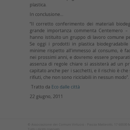
plastica.
In conclusione…
“Il corretto conferimento dei materiali biode
grande importanza commenta Centemero – 
hanno istituito un gruppo di lavoro comune pe
Se oggi i prodotti in plastica biodegradabil
minime rispetto all’immesso al consumo, è fa
nei prossimi anni, e dovremo essere preparati 
assenza di regole chiare si assisterà ad un pro
capitato anche per i sacchetti, e il rischio è che
rifiuti, che non sono riciclabili in nessun modo”.
Tratto da
Eco dalle città
22 giugno, 2011
© Associazione dei Comuni Virtuosi - Piazza Matteotti, 17 60030 
Tutti i diritti riservati.