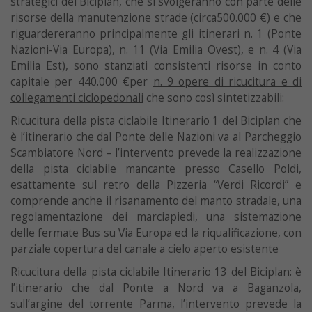
strategici del Biciplan, che si svolgeranno con parte delle
risorse della manutenzione strade (circa500.000 €) e che
riguardereranno principalmente gli itinerari n. 1 (Ponte
Nazioni-Via Europa), n. 11 (Via Emilia Ovest), e n. 4 (Via
Emilia Est), sono stanziati consistenti risorse in conto
capitale per 440.000 €per
n. 9 opere di ricucitura e di
collegamenti ciclopedonali
che sono così sintetizzabili:
Ricucitura della pista ciclabile Itinerario 1 del Biciplan che
è l’itinerario che dal Ponte delle Nazioni va al Parcheggio
Scambiatore Nord – l’intervento prevede la realizzazione
della pista ciclabile mancante presso Casello Poldi,
esattamente sul retro della Pizzeria “Verdi Ricordi” e
comprende anche il risanamento del manto stradale, una
regolamentazione dei marciapiedi, una sistemazione
delle fermate Bus su Via Europa ed la riqualificazione, con
parziale copertura del canale a cielo aperto esistente
Ricucitura della pista ciclabile Itinerario 13 del Biciplan: è
l’itinerario che dal Ponte a Nord va a Baganzola,
sull’argine del torrente Parma, l’intervento prevede la