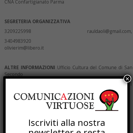
CNA Confartigianato Parma
SEGRETERIA ORGANIZZATIVA
3209225998 rauldaoli@gmail.com,
3404983920
olivierim@libero.it
ALTRE INFORMAZIONI
Ufficio Cultura del Comune di San
Secondo
×
segreteria@comune.san-secondo-parmense.pr.it
tel. 0521
377318
Iscriviti alla nostra
LEGGI ANCHE
newsletter e resta