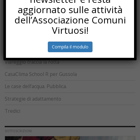
L’imposta che resta
aggiornato sulle attività
Rifugi climatici
dell’Associazione Comuni
Capitale circolare
Virtuosi!
Polo a impatto zero
Compila il modulo
Un passo avanti
Viareggio traccia la rotta
CasaClima School R per Gussola
Le case dell’acqua. Pubblica.
Strategie di adattamento
Tredici
SOTTOSCRIZIONI