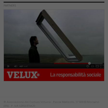
PARTNERS
© Associazione dei Comuni Virtuosi - Piazza Matteotti, 17 60030 Monsano
(AN) - P. IVA 02450370420