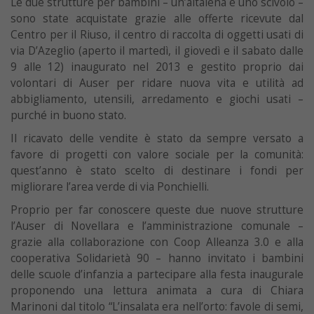
Le due strutture per bambini – un’altalena e uno scivolo –
sono state acquistate grazie alle offerte ricevute dal
Centro per il Riuso, il centro di raccolta di oggetti usati di
via D’Azeglio (aperto il martedì, il giovedì e il sabato dalle
9 alle 12) inaugurato nel 2013 e gestito proprio dai
volontari di Auser per ridare nuova vita e utilità ad
abbigliamento, utensili, arredamento e giochi usati –
purché in buono stato.
Il ricavato delle vendite è stato da sempre versato a
favore di progetti con valore sociale per la comunità:
quest’anno è stato scelto di destinare i fondi per
migliorare l’area verde di via Ponchielli.
Proprio per far conoscere queste due nuove strutture
l’Auser di Novellara e l’amministrazione comunale –
grazie alla collaborazione con Coop Alleanza 3.0 e alla
cooperativa Solidarietà 90 – hanno invitato i bambini
delle scuole d’infanzia a partecipare alla festa inaugurale
proponendo una lettura animata a cura di Chiara
Marinoni dal titolo “L’insalata era nell’orto: favole di semi,