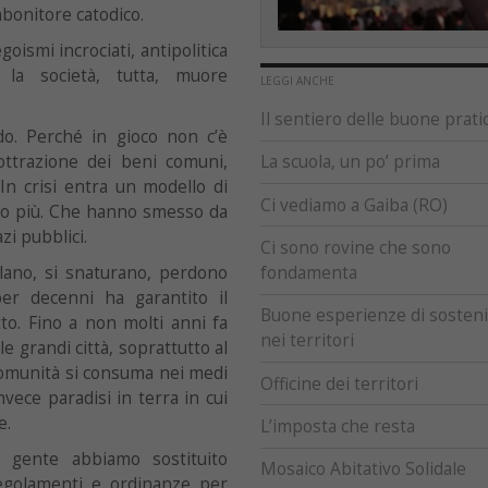
bonitore catodico.
egoismi incrociati, antipolitica
la società, tutta, muore
LEGGI ANCHE
Il sentiero delle buone prati
o. Perché in gioco non c’è
sottrazione dei beni comuni,
La scuola, un po’ prima
 In crisi entra un modello di
Ci vediamo a Gaiba (RO)
ano più. Che hanno smesso da
zi pubblici.
Ci sono rovine che sono
lano, si snaturano, perdono
fondamenta
er decenni ha garantito il
Buone esperienze di sostenib
to. Fino a non molti anni fa
nei territori
le grandi città, soprattutto al
comunità si consuma nei medi
Officine dei territori
vece paradisi in terra in cui
e.
L’imposta che resta
 gente abbiamo sostituito
Mosaico Abitativo Solidale
regolamenti e ordinanze per