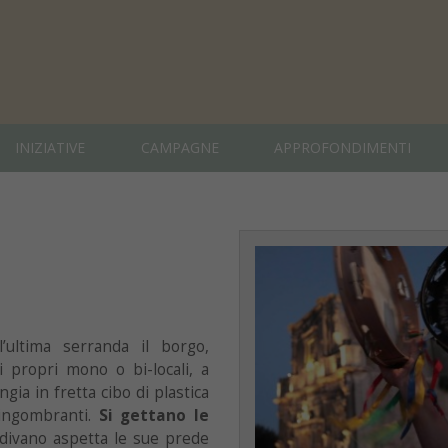
INIZIATIVE
CAMPAGNE
APPROFONDIMENTI
’ultima serranda il borgo,
i propri mono o bi-locali, a
gia in fretta cibo di plastica
 ingombranti.
Si gettano le
l divano aspetta le sue prede