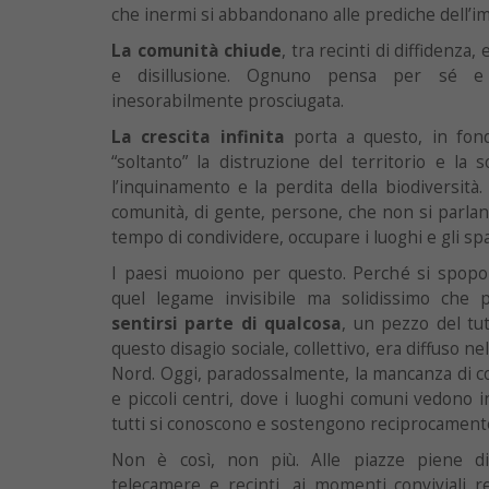
che inermi si abbandonano alle prediche dell’im
La comunità chiude
, tra recinti di diffidenza, 
e disillusione. Ognuno pensa per sé e 
inesorabilmente prosciugata.
La crescita infinita
porta a questo, in fond
“soltanto” la distruzione del territorio e la 
l’inquinamento e la perdita della biodiversità.
comunità, di gente, persone, che non si parl
tempo di condividere, occupare i luoghi e gli spa
I paesi muoiono per questo. Perché si spopo
quel legame invisibile ma solidissimo che p
sentirsi parte di qualcosa
, un pezzo del tut
questo disagio sociale, collettivo, era diffuso nel
Nord. Oggi, paradossalmente, la mancanza di 
e piccoli centri, dove i luoghi comuni vedono in
tutti si conoscono e sostengono reciprocament
Non è così, non più. Alle piazze piene di
telecamere e recinti, ai momenti conviviali 