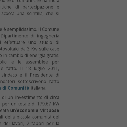
iazione di comuni che hanno a
itiche di partecipazione e
 scocca una scintilla, che si
he è semplicissimo. Il Comune
l Dipartimento di ingegneria
di effettuare uno studio di
 fotovoltaici da 3 Kw sulle case
to in cambio di energia gratis.
bblici e le assemblee per
 è fatto. Il 18 luglio 2011,
sindaco e il Presidente di
datori sottoscrivono l’atto
a di Comunità
italiana.
 di un investimento di circa
, per un totale di 179,67 kW
creata
un’economia virtuosa
li della piccola comunità del
 dei lavori, 2 fabbri per la