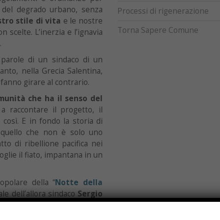
mo del degrado urbano, senza
Processi di rigenerazione
stro stile di vita
e le nostre
Torna Sapere Comune
scelte. L’inerzia e l’ignavia
.
parole di un sindaco di un
anto, nella Grecia Salentina,
fanno girare al contrario.
unità che ha il senso del
a a raccontare il progetto, il
osì. E in fondo la storia di
 quello che non è solo uno
to di ribellione pacifica nei
oglie il fiato, impantana in un
opolare della “
Notte della
le dell’allora sindaco
Sergio
mila persone arrivano da tutte
. Qui la raccolta differenziata