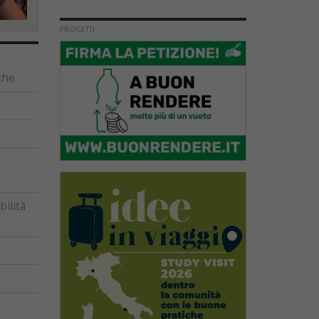
PROGETTI
che
ilità