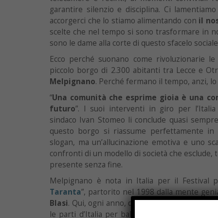
garantire silenzio e disciplina. Ci lamentia
accorgerci che lo stiamo alimentando con
il no
scelte che nel tempo si sono trasformare in non 
sono le dame alla corte di questo sfacelo sociale
Ecco perché suonano come rivoluzionarie le 
piccolo borgo di 2.300 abitanti tra Lecce e Otr
Melpignano
. Perché fermano il tempo, anzi, lo 
“
Una comunità che esprime gioia è una com
futuro
”. I suoi interventi in giro per l’Itali
sindaco Ivan Stomeo li conclude quasi sempre c
questo borgo si riassume perfettamente in
slogan, ma un’allucinazione emotiva e uno scat
confronti di un modello di società che esclude, t
presente senza fine.
Melpignano è nota in Italia per il Festival p
Taranta
”, partorito nel 1998 dalla mente genia
Blasi
. Qui, ogni anno, da sedici anni, 300.000 
le parti d’Italia per ballare e sudare la pizzica