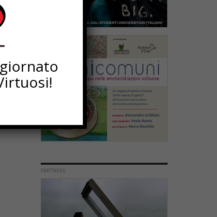
ggiornato
irtuosi!
PARTNERS