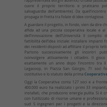
rappresentava Borghi autentici d’Italia (assoc
cuore il proprio territorio e praticano pol
salvaguardia dell’ambiente). Da quell’incontro
propaga in fretta tra folate di idee contagiose.
A guardare il progetto, in fondo, vien da dire c
affida ad una piccola cooperativa locale e a
dell’innovazione dell’Università il compito 
fattibilità dell’idea iniziale: installare impianti
dei residenti disposti ad affittare il proprio tet
Partono successivamente gli incontri pu
coinvolgere attivamente i cittadini. Il gioco
esattamente un anno dopo l’incontro tra il 
Legacoop, in Piazza San Giorgio, 71 soci fon
costitutivo e lo statuto della prima
Cooperativ
Oggi la Cooperativa conta 127 soci e a fronte
400.000 euro ha realizzato i primi 33 impianti
installati, che producono energia pulita. Si è 
con l’utilizzato di risorse umane e professiona
sud: 5 ingegneri per i progetti e la direzione