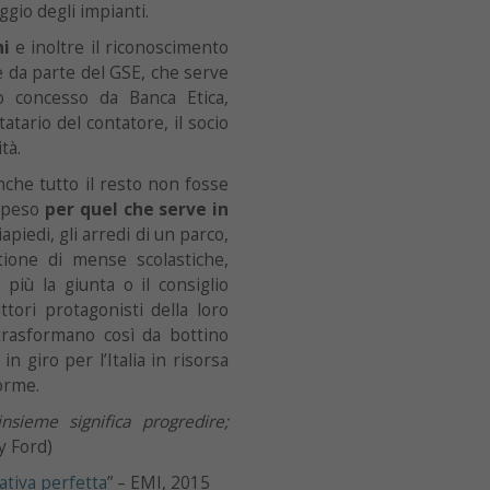
aggio degli impianti.
ni
e inoltre il riconoscimento
e da parte del GSE, che serve
to concesso da Banca Etica,
tatario del contatore, il socio
tà.
anche tutto il resto non fosse
 speso
per quel che serve in
apiedi, gli arredi di un parco,
ione di mense scolastiche,
iù la giunta o il consiglio
tori protagonisti della loro
i trasformano così da bottino
 giro per l’Italia in risorsa
orme.
insieme significa progredire;
y Ford)
ativa perfetta
” – EMI, 2015