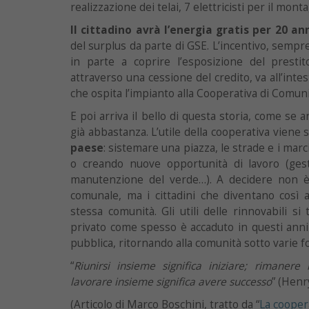
realizzazione dei telai, 7 elettricisti per il mont
Il cittadino avrà l’energia gratis per 20 an
del surplus da parte di GSE. L’incentivo, sempr
in parte a coprire l’esposizione del presti
attraverso una cessione del credito, va all’intes
che ospita l’impianto alla Cooperativa di Comuni
E poi arriva il bello di questa storia, come se 
già abbastanza. L’utile della cooperativa viene
paese
: sistemare una piazza, le strade e i marci
o creando nuove opportunità di lavoro (gest
manutenzione del verde…). A decidere non è p
comunale, ma i cittadini che diventano così at
stessa comunità. Gli utili delle rinnovabili s
privato come spesso è accaduto in questi anni in
pubblica, ritornando alla comunità sotto varie f
“
Riunirsi insieme significa iniziare; rimanere 
lavorare insieme significa avere successo
” (Henr
(Articolo di Marco Boschini, tratto da “
La cooper