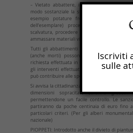
– Vietato abbattere, incendiare, danneggiare
modo sostanziale la struttura e la chioma di a
esempio potature frequenti ed eccessive
dell’esemplare) procedere a capitozzatura
scalvatura, procedere a scavi, impermeabilizz
ammassare materiali vicino agli alberi protetti (
Tutti gli abbattimenti o gli interventi da attu
Iscrivit
(anche morti) possono essere effettuati s
richiesta effettuata in comune e il rilascio dell
sulle a
gli interventi effettuati su alberi privati di p
può contribuire alle spese per il 50% dell’impor
Si avvisa la cittadinanza che tutti gli alberi (pubb
dimensioni sopracitate saranno gradualme
permettendone un facile controllo. Le sanzio
partiranno da poche centinaia di euro fino a
particolari criteri. (Per gli alberi monumenta
nazionale)
PIOPPETI: Introdotto anche il divieto di piantum