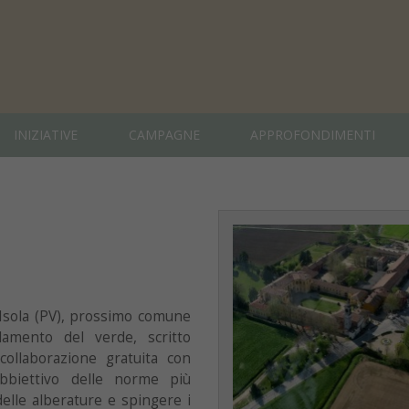
INIZIATIVE
CAMPAGNE
APPROFONDIMENTI
’Isola (PV), prossimo comune
lamento del verde, scritto
 collaborazione gratuita con
L’obbiettivo delle norme più
delle alberature e spingere i