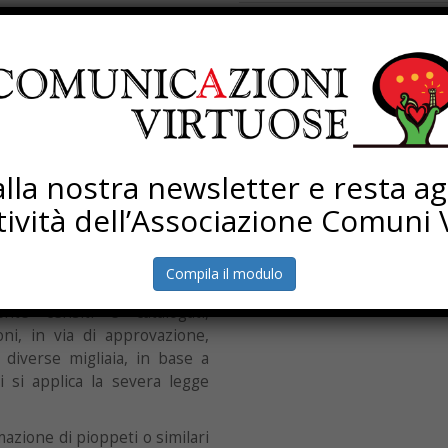
, rimuovere o modificare in
Processi di rigenerazione
lberi e arbusti protetti (ad
Torna Sapere Comune
 che deformano la chioma
 (eliminare il cimale) o a
are, compattare il terreno o
vedere tabella).
are sugli alberi in questione
i alla nostra newsletter e resta a
olamente dopo una semplice
’autorizzazione specifica, per
ttività dell’Associazione Comuni V
articolare interesse il comune
to.
Compila il modulo
lici e privati) rientranti nelle
nte censiti e catalogati,
ni, in via di approvazione,
 diverse migliaia, in base a
li si applica la severa legge
azione di pioppeti o similari