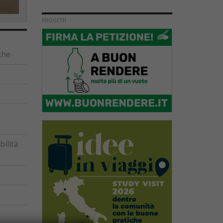
PROGETTI
che
ilità