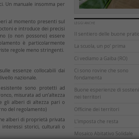
mici. Un manuale insomma per
lberi al momento presenti sul
LEGGI ANCHE
toctoni e introduce dei precisi
Il sentiero delle buone prati
ssono (o non possono) essere
golamento è particolarmente
La scuola, un po’ prima
eviste regole meno stringenti.
Ci vediamo a Gaiba (RO)
ulle essenze collocabili dai
Ci sono rovine che sono
livello nazionale.
fondamenta
 esistente sono protetti ad
Buone esperienze di sostenib
ronco, misurata ad un’altezza
nei territori
gli alberi di altezza pari o
erno del regolamento)
Officine dei territori
e alberi di proprietà privata
L’imposta che resta
interessi storici, culturali o
Mosaico Abitativo Solidale