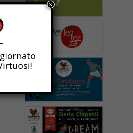
×
ggiornato
irtuosi!