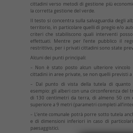
cittadini verso metodi di gestione più econo
la corretta gestione del verde.
Il testo si concentra sulla salvaguardia degli a
territorio, in particolare quelli di pregio e/o au
criteri che stabiliscono quali interventi po
effettuati. Mentre per l’ente pubblico il re
restrittivo, per i privati cittadini sono state pr
Alcuni dei punti principali:
– Non è stato posto alcun ulteriore vincolo s
cittadini in aree private, se non quelli previsti a 
– Dal punto di vista della tutela di quanto
esempio: gli alberi con una circonferenza del t
di 130 centimetri da terra, di almeno 50 cm e 
superiore a 9 metri (parametri completi all’int
– L’ente comunale potrà porre sotto tutela anch
e di dimensioni inferiori in caso di particolari 
paesaggistici.