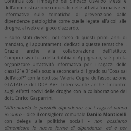
Continua così l’impegno del Sindaco Osvaldo Messi e
dell’amministrazione comunale nelle attività formative ed
informative sulle tematiche di prevenzione dalle
dipendenze patologiche come quelle legate all’alcol, alle
droghe, al web e al gioco d’azzardo.
E sono stati diversi, nel corso di questi primi anni di
mandato, gli appuntamenti dedicati a queste tematiche .
Grazie anche alla collaborazione dell’Istituto
Comprensivo Luca della Robbia di Appignano, si è potuta
organizzare un’attività informativa per i ragazzi delle
classi 2′ e 3′ della scuola secondaria di I grado su “Cosa sai
dell’alcol?” con la dott.ssa Valeria Cegna dell’associazione
GLATAD e del DDP AV3. Interessante anche l’incontro
sugli effetti nocivi delle droghe con la collaborazione del
dott. Enrico Gasparrini.
“
Affrontando le possibili dipendenze cui i ragazzi vanno
incontro
– dice il consigliere comunale
Danilo Monticelli
con delega alle politiche sociali –
non possiamo
dimenticare le nuove forme di dipendenza, ed è per