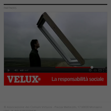
PARTNERS
© Associazione dei Comuni Virtuosi - Piazza Matteotti, 17 60030 Monsano
(AN) - P. IVA 02450370420