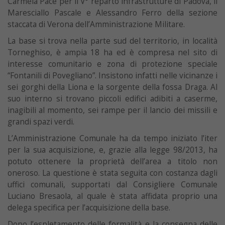
Carmela Pace per il V° reparto infrastrutture di Padova, il
Maresciallo Pascale e Alessandro Ferro della sezione
staccata di Verona dell’Amministrazione Militare.
La base si trova nella parte sud del territorio, in località
Torneghiso, è ampia 18 ha ed è compresa nel sito di
interesse comunitario e zona di protezione speciale
“Fontanili di Povegliano”. Insistono infatti nelle vicinanze i
sei gorghi della Liona e la sorgente della fossa Draga. Al
suo interno si trovano piccoli edifici adibiti a caserme,
inagibili al momento, sei rampe per il lancio dei missili e
grandi spazi verdi.
L’Amministrazione Comunale ha da tempo iniziato l’iter
per la sua acquisizione, e, grazie alla legge 98/2013, ha
potuto ottenere la proprietà dell’area a titolo non
oneroso. La questione è stata seguita con costanza dagli
uffici comunali, supportati dal Consigliere Comunale
Luciano Bresaola, al quale è stata affidata proprio una
delega specifica per l’acquisizione della base.
Dopo l’espletamento delle formalità e la consegna delle