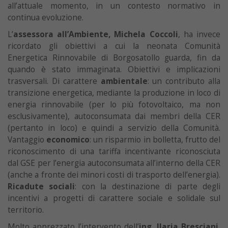
all’attuale momento, in un contesto normativo in
continua evoluzione.
L’
assessora all’Ambiente, Michela Coccoli
, ha invece
ricordato gli obiettivi a cui la neonata Comunità
Energetica Rinnovabile di Borgosatollo guarda, fin da
quando è stato immaginata. Obiettivi e implicazioni
trasversali. Di carattere
ambientale
: un contributo alla
transizione energetica, mediante la produzione in loco di
energia rinnovabile (per lo più fotovoltaico, ma non
esclusivamente), autoconsumata dai membri della CER
(pertanto in loco) e quindi a servizio della Comunità.
Vantaggio
economico
: un risparmio in bolletta, frutto del
riconoscimento di una tariffa incentivante riconosciuta
dal GSE per l’energia autoconsumata all’interno della CER
(anche a fronte dei minori costi di trasporto dell’energia).
Ricadute sociali
: con la destinazione di parte degli
incentivi a progetti di carattere sociale e solidale sul
territorio.
Molto apprezzato l’intervento dell’
ing.
Ilaria Bresciani
,