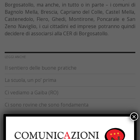
Borgosatollo, ma anche, in tutto o in parte – i comuni di
Bagnolo Mella, Brescia, Capriano del Colle, Castel Mella,
Castenedolo, Flero, Ghedi, Montirone, Poncarale e San
Zeno Naviglio, i cui cittadini ed imprese potranno quindi
decidere di associarsi alla CER di Borgosatollo.
LEGGI ANCHE
Il sentiero delle buone pratiche
La scuola, un po’ prima
Ci vediamo a Gaiba (RO)
Ci sono rovine che sono fondamenta
×
Buone esperienze di sostenibilità nei territori
Officine dei territori