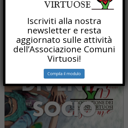
L’imposta che resta
Mosaico Abitativo Solidale
Iscriviti alla nostra
Processi di rigenerazione
newsletter e resta
Torna Sapere Comune
aggiornato sulle attività
dell’Associazione Comuni
SOTTOSCRIZIONI
Virtuosi!
Compila il modulo