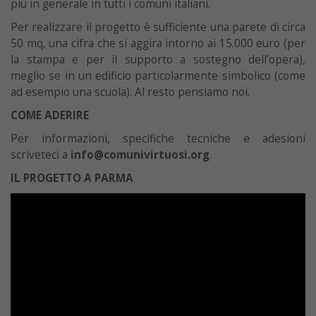
più in generale in tutti i comuni italiani.
Per realizzare il progetto è sufficiente una parete di circa
50 mq, una cifra che si aggira intorno ai 15.000 euro (per
la stampa e per il supporto a sostegno dell’opera),
meglio se in un edificio particolarmente simbolico (come
ad esempio una scuola). Al resto pensiamo noi.
COME ADERIRE
Per informazioni, specifiche tecniche e adesioni
scriveteci a
info@comunivirtuosi.org
.
IL PROGETTO A PARMA