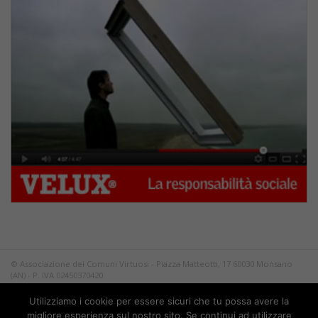
© Associazione dei Comuni Virtuosi - Piazza Matteotti, 17 60030 Monsano
(AN) - P. IVA 02450370420
Tutti i diritti riservati.
Utilizziamo i cookie per essere sicuri che tu possa avere la
Privacy
migliore esperienza sul nostro sito. Se continui ad utilizzare