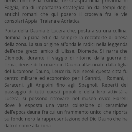
declivi dolci. È la Daunia, terra aspra della provincia di
Foggia, ma di importanza strategica fin dai tempi degli
antichi romani che qui posero il crocevia fra le vie
consolari Appia, Traiana e Adriatica.
Porta della Daunia è Lucera che, posta a su una collina,
domina la piana ed è da sempre la roccaforte di difesa
della zona. La sua origine affonda le radici nella leggenda
dell’eroe greco, amico di Ulisse, Diomede. Si narra che
Diomede, durante il viaggio di ritorno dalla guerra di
Troia, decise di fermarsi in Daunia affascinato dalla figlia
del lucomone Dauno, Leuceria. Nei secoli questa città fu
centro militare ed economico per i Sanniti, i Romani, i
Saraceni, gli Angioini fino agli Spagnoli. Reperti del
passaggio di tutti questi popoli e della loro attività a
Lucera, si possono ritrovare nel museo civico Fiorelli
dove è esposta una vasta collezione di ceramiche
dell’epoca dauna fra cui un frammento unico che riporta
su fondo nero la rappresentazione del Dio Dauno che ha
dato il nome alla zona.