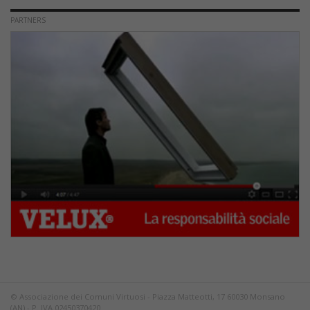
PARTNERS
© Associazione dei Comuni Virtuosi - Piazza Matteotti, 17 60030 Monsano
(AN) - P. IVA 02450370420