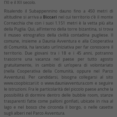
l’XI e il XII secolo.
Risalendo il Subappennino dauno fino a 450 metri di
altitudine si arriva a
Biccari
nel cui territorio c’è il monte
Cornacchia che con i suoi 1.151 metri è la vetta più alta
della Puglia. Qui, all’interno della torre bizantina, si trova
il museo etnografico della civiltà contadina pugliese. Il
comune, insieme a Daunia Avventura e alla Cooperativa
di Comunità, ha lanciato un’iniziativa per far conoscere il
territorio. Due giovani tra i 18 e i 45 anni, potranno
trascorre una vacanza nel paese per tutto agosto
gratuitamente, in cambio di un’opera di volontariato
(nella Cooperativa della Comunità, oppure nel Parco
Avventura). Per candidarsi, bisogna collegarsi al sito
www.coopbiccari.it o www.dauniavventura.com e seguire
le istruzioni. Fra le particolarità del piccolo paese anche la
possibilità di dormire dentro delle bubble room, stanze
trasparenti fatte come palloni gonfiati, ubicate in riva al
lago e nel bosco che circonda il borgo, o nelle casette
sugli alberi nel Parco Avventura.