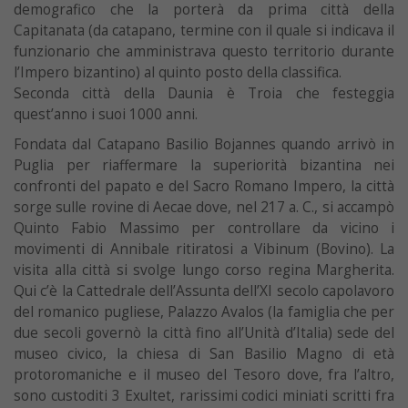
demografico che la porterà da prima città della
Capitanata (da catapano, termine con il quale si indicava il
funzionario che amministrava questo territorio durante
l’Impero bizantino) al quinto posto della classifica.
Seconda città della Daunia è Troia che festeggia
quest’anno i suoi 1000 anni.
Fondata dal Catapano Basilio Bojannes quando arrivò in
Puglia per riaffermare la superiorità bizantina nei
confronti del papato e del Sacro Romano Impero, la città
sorge sulle rovine di Aecae dove, nel 217 a. C., si accampò
Quinto Fabio Massimo per controllare da vicino i
movimenti di Annibale ritiratosi a Vibinum (Bovino). La
visita alla città si svolge lungo corso regina Margherita.
Qui c’è la Cattedrale dell’Assunta dell’XI secolo capolavoro
del romanico pugliese, Palazzo Avalos (la famiglia che per
due secoli governò la città fino all’Unità d’Italia) sede del
museo civico, la chiesa di San Basilio Magno di età
protoromaniche e il museo del Tesoro dove, fra l’altro,
sono custoditi 3 Exultet, rarissimi codici miniati scritti fra