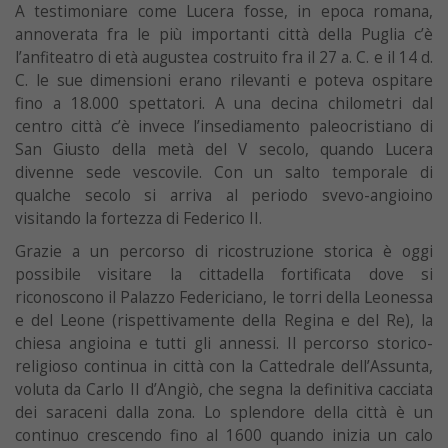
A testimoniare come Lucera fosse, in epoca romana,
annoverata fra le più importanti città della Puglia c’è
l’anfiteatro di età augustea costruito fra il 27 a. C. e il 14 d.
C. le sue dimensioni erano rilevanti e poteva ospitare
fino a 18.000 spettatori. A una decina chilometri dal
centro città c’è invece l’insediamento paleocristiano di
San Giusto della metà del V secolo, quando Lucera
divenne sede vescovile. Con un salto temporale di
qualche secolo si arriva al periodo svevo-angioino
visitando la fortezza di Federico II.
Grazie a un percorso di ricostruzione storica è oggi
possibile visitare la cittadella fortificata dove si
riconoscono il Palazzo Federiciano, le torri della Leonessa
e del Leone (rispettivamente della Regina e del Re), la
chiesa angioina e tutti gli annessi. Il percorso storico-
religioso continua in città con la Cattedrale dell’Assunta,
voluta da Carlo II d’Angiò, che segna la definitiva cacciata
dei saraceni dalla zona. Lo splendore della città è un
continuo crescendo fino al 1600 quando inizia un calo