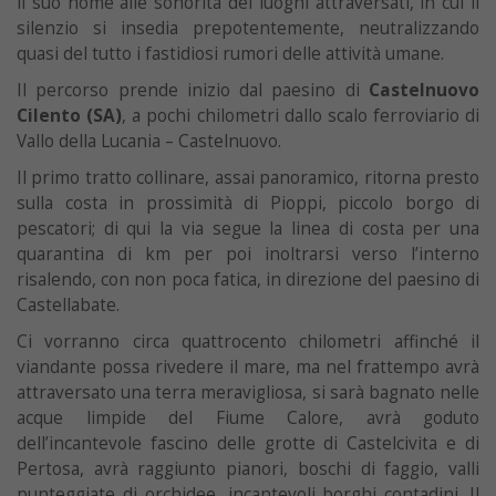
il suo nome alle sonorità dei luoghi attraversati, in cui il
silenzio si insedia prepotentemente, neutralizzando
quasi del tutto i fastidiosi rumori delle attività umane.
Il percorso prende inizio dal paesino di
Castelnuovo
Cilento (SA)
, a pochi chilometri dallo scalo ferroviario di
Vallo della Lucania – Castelnuovo.
Il primo tratto collinare, assai panoramico, ritorna presto
sulla costa in prossimità di Pioppi, piccolo borgo di
pescatori; di qui la via segue la linea di costa per una
quarantina di km per poi inoltrarsi verso l’interno
risalendo, con non poca fatica, in direzione del paesino di
Castellabate.
Ci vorranno circa quattrocento chilometri affinché il
viandante possa rivedere il mare, ma nel frattempo avrà
attraversato una terra meravigliosa, si sarà bagnato nelle
acque limpide del Fiume Calore, avrà goduto
dell’incantevole fascino delle grotte di Castelcivita e di
Pertosa, avrà raggiunto pianori, boschi di faggio, valli
punteggiate di orchidee, incantevoli borghi contadini. Il