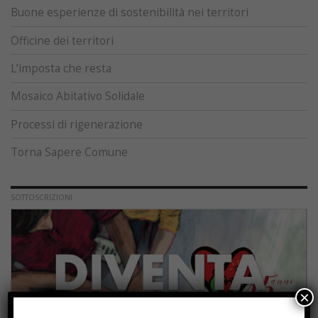
Buone esperienze di sostenibilità nei territori
Officine dei territori
L’imposta che resta
Mosaico Abitativo Solidale
Processi di rigenerazione
Torna Sapere Comune
SOTTOSCRIZIONI
×