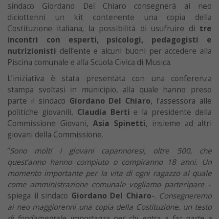
sindaco Giordano Del Chiaro consegnerà ai neo
diciottenni un kit contenente una copia della
Costituzione italiana, la possibilità di usufruire di
tre
incontri con esperti, psicologi, pedagogisti e
nutrizionisti
dell’ente e alcuni buoni per accedere alla
Piscina comunale e alla Scuola Civica di Musica.
L’iniziativa è stata presentata con una conferenza
stampa svoltasi in municipio, alla quale hanno preso
parte il sindaco
Giordano Del Chiaro
, l’assessora alle
politiche giovanili,
Claudia Berti
e la presidente della
Commissione Giovani,
Asia Spinetti
, insieme ad altri
giovani della Commissione.
“
Sono molti i giovani capannoresi, oltre 500, che
quest’anno hanno compiuto o compiranno 18 anni. Un
momento importante per la vita di ogni ragazzo al quale
come amministrazione comunale vogliamo partecipare
–
spiega il sindaco
Giordano Del Chiaro
-.
Consegneremo
ai neo maggiorenni una copia della Costituzione, un testo
di fondamentale importanza per chi entra a far parte a