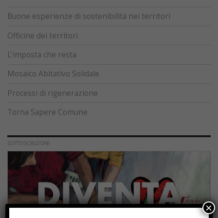
Buone esperienze di sostenibilità nei territori
Officine dei territori
L’imposta che resta
Mosaico Abitativo Solidale
Processi di rigenerazione
Torna Sapere Comune
SOTTOSCRIZIONI
×