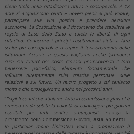
pieno titolo della cittadinanza attiva e consapevole. A 18
anni si acquisiscono diritti e doveri pieni: si può votare,
partecipare alla vita politica e prendere decisioni
autonome. La Costituzione è il documento che stabilisce le
regole di base dello Stato e tutela le libertà di ogni
cittadino. Conoscere i principi costituzionali aiuta a fare
scelte più consapevoli e a capire il funzionamento delle
istituzioni. Accanto a questo vogliamo anche ‘prenderci
cura del futuro’ dei nostri giovani promuovendo il loro
benessere psico-fisico, elemento fondamentale che
influisce direttamente sulla crescita personale, sulle
relazioni e sul futuro. Un nuovo progetto a cui teniamo
molto e che proseguiremo anche nei prossimi anni
’.
“
Dagli incontri che abbiamo fatto in commissione giovani è
emerso fin da subito la volontà di coinvolgere più giovani
possibili per farli sentire protagonisti
– spiega la
presidente della Commissione Giovani,
Asia Spinetti
-.
In particolar modo l’iniziativa volta a promuovere il
benessere dei ragazzi e delle ragazze è importante, perché