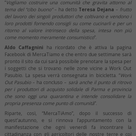
“
Vogliamo costruire una comunità che gravita attorno al
tema del “cibo buono”
– ha detto
Teresa Dejana
–
frutto
del lavoro dei singoli produttori che coltivano e vendono i
loro prodotti fornendo consigli su come cucinarli e per un
ritorno al valore intrinseco della spesa, intesa non più
come momento meramente consumistico
”.
Aldo Caffagnini
ha ricordato che è attiva la pagina
Facebook di MercaTiamo e che entro due settimane sarà
pronto il sito da cui sarà possibile prenotare la spesa per
i soggetti che si trovano nelle zone vicine a Work Out
Pasubio. La spesa verrà consegnata in bicicletta. “
Work
Out Pasubio
– ha concluso –
sarà anche il punto di ritrovo
per i produttori di acquisto solidale di Parma e provincia
che sono oggi una quarantina e intende consolidare la
propria presenza come punto di comunità
”.
Riparte, così, “MercaTiAmo”, dopo il successo di
quest’autunno, e si rinnova l’appuntamento con la
manifestazione che ogni venerdì fa incontrare la
cittadinanza con gli agricoltori delle nostre terre e coi