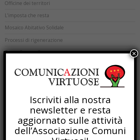
Officine dei territori
L’imposta che resta
Mosaico Abitativo Solidale
Processi di rigenerazione
Torna Sapere Comune
×
SOTTOSCRIZIONI
Iscriviti alla nostra
newsletter e resta
aggiornato sulle attività
dell’Associazione Comuni