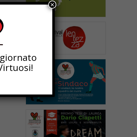
×
ggiornato
irtuosi!