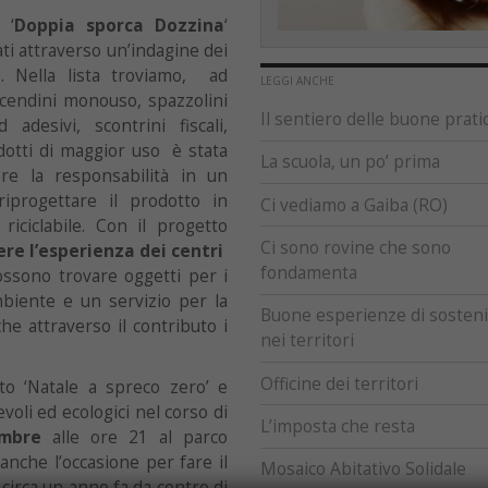
 ‘
Doppia sporca Dozzina
‘
ati attraverso un’indagine dei
to. Nella lista troviamo, ad
LEGGI ANCHE
ccendini monouso, spazzolini
Il sentiero delle buone prati
 adesivi, scontrini fiscali,
dotti di maggior uso è stata
La scuola, un po’ prima
ere la responsabilità in un
riprogettare il prodotto in
Ci vediamo a Gaiba (RO)
riciclabile. Con il progetto
Ci sono rovine che sono
re l’esperienza dei centri
fondamenta
ossono trovare oggetti per i
ambiente e un servizio per la
Buone esperienze di sostenib
e attraverso il contributo i
nei territori
Officine dei territori
to ‘Natale a spreco zero’ e
oli ed ecologici nel corso di
L’imposta che resta
embre
alle ore 21 al parco
nche l’occasione per fare il
Mosaico Abitativo Solidale
circa un anno fa da centro di