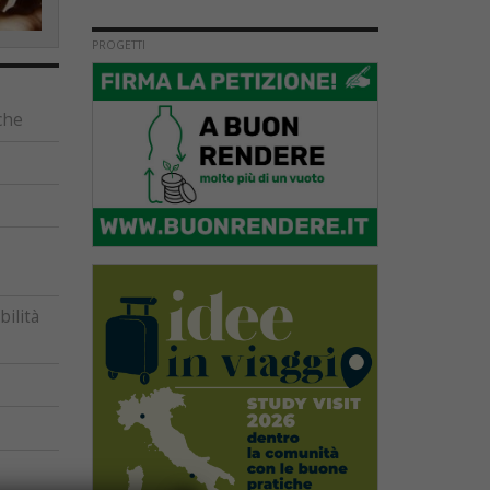
PROGETTI
che
ilità