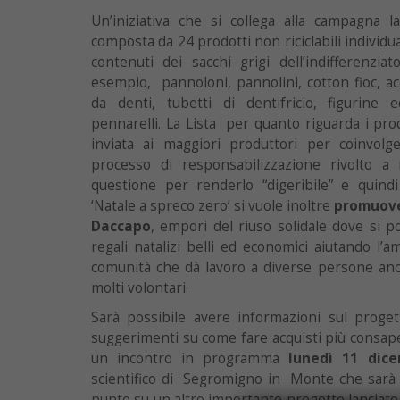
Un’iniziativa che si collega alla campagna la
composta da 24 prodotti non riciclabili individu
contenuti dei sacchi grigi dell’indifferenzia
esempio, pannoloni, pannolini, cotton fioc, a
da denti, tubetti di dentifricio, figurine ed
pennarelli. La Lista per quanto riguarda i pro
inviata ai maggiori produttori per coinvolg
processo di responsabilizzazione rivolto a 
questione per renderlo “digeribile” e quindi 
‘Natale a spreco zero’ si vuole inoltre
promuove
Daccapo
, empori del riuso solidale dove si p
regali natalizi belli ed economici aiutando l’
comunità che dà lavoro a diverse persone anch
molti volontari.
Sarà possibile avere informazioni sul proget
suggerimenti su come fare acquisti più consapev
un incontro in programma
lunedì 11 dic
scientifico di Segromigno in Monte che sarà a
punto su un altro importante progetto lanciato 