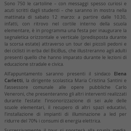
Sono 750 le cartoline – con messaggi spesso curiosi e
acuti scritti dagli studenti – che saranno in mostra nella
mattinata di sabato 12 marzo: a partire dalle 10.30,
infatti, con ritrovo nel cortile interno della scuola
elementare, è in programma una festa per inaugurare la
segnaletica orizzontale e verticale (predisposta durante
la scorsa estate) attraverso un tour dei piccoli pedoni e
dei ciclisti in erba del BiciBus, che illustreranno agli adulti
presenti quello che hanno imparato durante le lezioni di
educazione stradale e civica.
All’appuntamento saranno presenti il sindaco
Elena
Carletti
, la dirigente scolastica Maria Cristina Santini e
l’assessore comunale alle opere pubbliche Carlo
Veneroni, che presenteranno gli altri interventi realizzati
durante l’estate: l’insonorizzazione di sei aule delle
scuole elementari, il recupero di altri spazi educativi,
l’installazione di impianti di illuminazione a led per
ridurre del 70% i consumi di energia elettrica.
Successivamente il tour si sposterà alla scuola media,