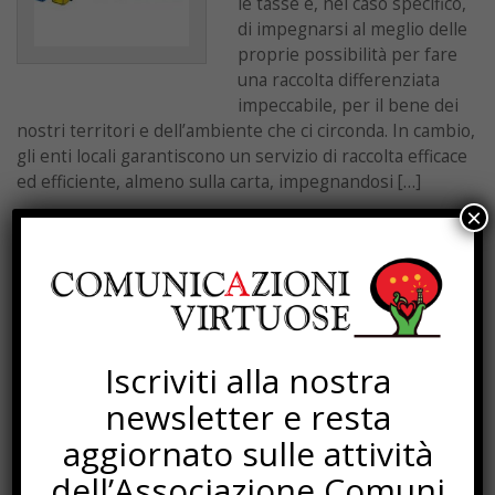
le tasse e, nel caso specifico,
di impegnarsi al meglio delle
proprie possibilità per fare
una raccolta differenziata
impeccabile, per il bene dei
nostri territori e dell’ambiente che ci circonda. In cambio,
gli enti locali garantiscono un servizio di raccolta efficace
ed efficiente, almeno sulla carta, impegnandosi […]
×
PAGINA 8 DI 253
« INIZIO
«
»
FINE »
SOTTOSCRIZIONI
Iscriviti alla nostra
newsletter e resta
aggiornato sulle attività
dell’Associazione Comuni