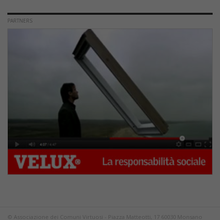
PARTNERS
© Associazione dei Comuni Virtuosi - Piazza Matteotti, 17 60030 Monsano