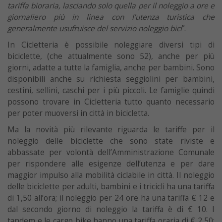
tariffa bioraria, lasciando solo quella per il noleggio a ore e
giornaliero più in linea con l’utenza turistica che
generalmente usufruisce del servizio noleggio bici
”.
In Cicletteria è possibile noleggiare diversi tipi di
biciclette, (che attualmente sono 52), anche per più
giorni, adatte a tutte la famiglia, anche per bambini. Sono
disponibili anche su richiesta seggiolini per bambini,
cestini, sellini, caschi per i più piccoli. Le famiglie quindi
possono trovare in Cicletteria tutto quanto necessario
per poter muoversi in città in bicicletta.
Ma la novità più rilevante riguarda le tariffe per il
noleggio delle biciclette che sono state riviste e
abbassate per volontà dell’Amministrazione Comunale
per rispondere alle esigenze dell’utenza e per dare
maggior impulso alla mobilità ciclabile in città. Il noleggio
delle biciclette per adulti, bambini e i tricicli ha una tariffa
di 1,50 all’ora; il noleggio per 24 ore ha una tariffa € 12 e
dal secondo giorno di noleggio la tariffa è di € 10. I
tandem e le cargo bike hanno una tariffa oraria di € 2,50;