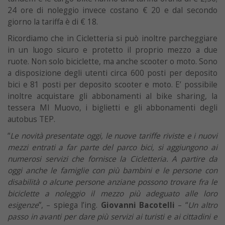
24 ore di noleggio invece costano € 20 e dal secondo
giorno la tariffa è di € 18.
Ricordiamo che in Cicletteria si può inoltre parcheggiare
in un luogo sicuro e protetto il proprio mezzo a due
ruote. Non solo biciclette, ma anche scooter o moto. Sono
a disposizione degli utenti circa 600 posti per deposito
bici e 81 posti per deposito scooter e moto. E’ possibile
inoltre acquistare gli abbonamenti al bike sharing, la
tessera MI Muovo, i biglietti e gli abbonamenti degli
autobus TEP.
“
Le novità presentate oggi, le nuove tariffe riviste e i nuovi
mezzi entrati a far parte del parco bici, si aggiungono ai
numerosi servizi che fornisce la Cicletteria. A partire da
oggi anche le famiglie con più bambini e le persone con
disabilità o alcune persone anziane possono trovare fra le
biciclette a noleggio il mezzo più adeguato alle loro
esigenze
”, – spiega l’ing.
Giovanni Bacotelli
– “
Un altro
passo in avanti per dare più servizi ai turisti e ai cittadini e