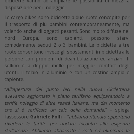
biciclette vanno ad ampliare le possibilità di mezzi a
disposizione per il noleggio.
Le cargo bikes sono biciclette a due ruote concepite per
il trasporto di più bambini contemporaneamente, ma
volendo anche di oggetti pesanti. Sono molto diffuse nel
nord Europa, sono capienti, possono starvi
comodamente seduti 2 o 3 bambini. Le biciclette a tre
ruote consentono invece gli spostamenti in bicicletta alle
persone con problemi di deambulazione ed anziani. Il
sellino è a doppie molle per maggior comfort degli
utenti, il telaio in alluminio e con un cestino ampio e
capiente.
“
All’apertura del punto bici nella nuova Ckcletteria
avevamo aggiornato il piano tariffario equiparandolo a
tariffe noleggio di altre realtà italiane, ma dal momento
che si è verificato un calo della domanda
,” – spiega
l’assessore
Gabriele Folli
– “
abbiamo ritenuto opportuno
rivedere le tariffe per andare incontro alle esigenze
dell’utenza. Abbiamo abbassato i costi ed eliminato la