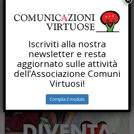
Ci sono rovine che sono fondamenta
Buone esperienze di sostenibilità nei territori
Officine dei territori
Iscriviti alla nostra
L’imposta che resta
newsletter e resta
Mosaico Abitativo Solidale
aggiornato sulle attività
Processi di rigenerazione
dell’Associazione Comuni
Virtuosi!
Torna Sapere Comune
Compila il modulo
SOTTOSCRIZIONI