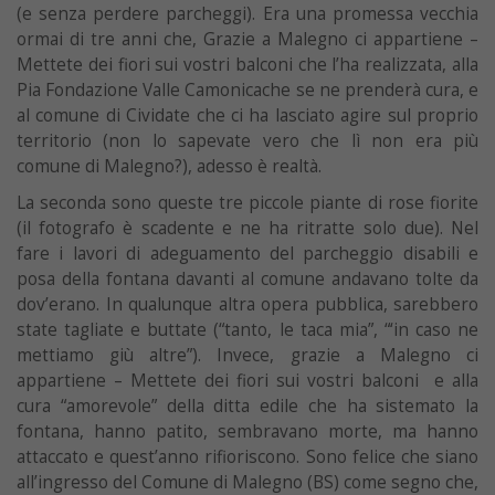
(e senza perdere parcheggi). Era una promessa vecchia
ormai di tre anni che, Grazie a Malegno ci appartiene –
Mettete dei fiori sui vostri balconi che l’ha realizzata, alla
Pia Fondazione Valle Camonica
che se ne prenderà cura, e
al comune di Cividate che ci ha lasciato agire sul proprio
territorio (non lo sapevate vero che lì non era più
comune di Malegno?), adesso è realtà.
La seconda sono queste tre piccole piante di rose fiorite
(il fotografo è scadente e ne ha ritratte solo due). Nel
fare i lavori di adeguamento del parcheggio disabili e
posa della fontana davanti al comune andavano tolte da
dov’erano. In qualunque altra opera pubblica, sarebbero
state tagliate e buttate (“tanto, le taca mia”, “‘in caso ne
mettiamo giù altre”). Invece, grazie a Malegno ci
appartiene – Mettete dei fiori sui vostri balconi e alla
cura “amorevole” della ditta edile che ha sistemato la
fontana, hanno patito, sembravano morte, ma hanno
attaccato e quest’anno rifioriscono. Sono felice che siano
all’ingresso del Comune di Malegno (BS) come segno che,