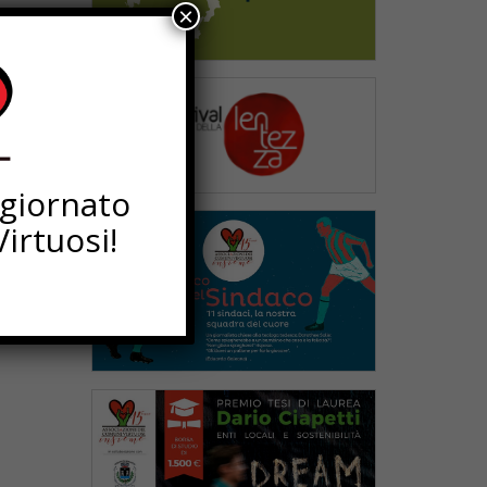
×
ggiornato
irtuosi!