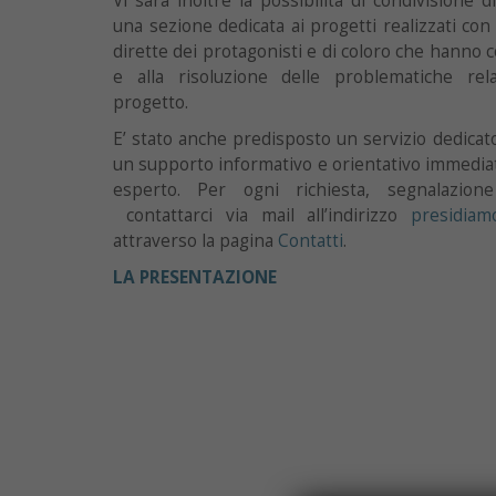
Vi sarà inoltre la possibilità di condivisione 
una sezione dedicata ai progetti realizzati co
dirette dei protagonisti e di coloro che hanno c
e alla risoluzione delle problematiche rela
progetto.
E’ stato anche predisposto un servizio dedicat
un supporto informativo e orientativo immediat
esperto. Per ogni richiesta, segnalazio
contattarci via mail all’indirizzo
presidiam
attraverso la pagina
Contatti
.
LA PRESENTAZIONE