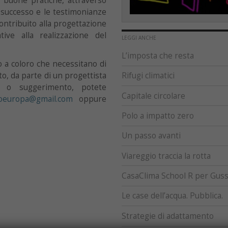
di buone pratiche, attraverso
n successo e le testimonianze
ontribuito alla progettazione
tive alla realizzazione del
LEGGI ANCHE
L’imposta che resta
o a coloro che necessitano di
o, da parte di un progettista
Rifugi climatici
ne o suggerimento, potete
Capitale circolare
oeuropa@gmail.com
oppure
Polo a impatto zero
Un passo avanti
Viareggio traccia la rotta
CasaClima School R per Guss
Le case dell’acqua. Pubblica.
Strategie di adattamento