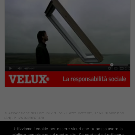
© Associazione dei Comuni Virtuosi - Piazza Matteotti, 17 60030 Monsano
(AN) - P. IVA 02450370420
Tutti i diritti riservati.
Utilizziamo i cookie per essere sicuri che tu possa avere la
Privacy
migliore esperienza sul nostro sito. Se continui ad utilizzare