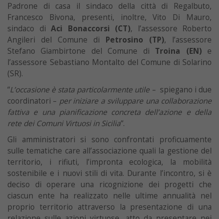
Padrone di casa il sindaco della città di Regalbuto,
Francesco Bivona, presenti, inoltre, Vito Di Mauro,
sindaco di
Aci Bonaccorsi (CT)
, l’assessore Roberto
Angileri del Comune di
Petrosino (TP)
, l’assessore
Stefano Giambirtone del Comune di
Troina (EN)
e
l’assessore Sebastiano Montalto del Comune di Solarino
(SR).
“
L’occasione è stata particolarmente utile
– spiegano i due
coordinatori –
per iniziare a sviluppare una collaborazione
fattiva e una pianificazione concreta dell’azione e della
rete dei Comuni Virtuosi in Sicilia
“.
Gli amministratori si sono confrontati proficuamente
sulle tematiche care all’associazione quali la gestione del
territorio, i rifiuti, l’impronta ecologica, la mobilità
sostenibile e i nuovi stili di vita. Durante l’incontro, si è
deciso di operare una ricognizione dei progetti che
ciascun ente ha realizzato nelle ultime annualità nel
proprio territorio attraverso la presentazione di una
relazione sulle azioni virtuose, atto da presentare nei