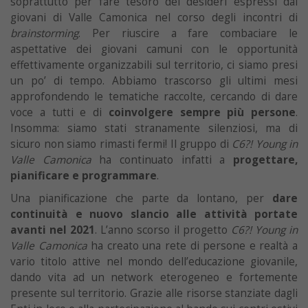
soprattutto per fare tesoro dei desideri espressi dai
giovani di Valle Camonica nel corso degli incontri di
brainstorming
. Per riuscire a fare combaciare le
aspettative dei giovani camuni con le opportunità
effettivamente organizzabili sul territorio, ci siamo presi
un po’ di tempo. Abbiamo trascorso gli ultimi mesi
approfondendo le tematiche raccolte, cercando di dare
voce a tutti e di
coinvolgere sempre più persone
.
Insomma: siamo stati stranamente silenziosi, ma di
sicuro non siamo rimasti fermi! Il gruppo di
C6?! Young in
Valle Camonica
ha continuato infatti a
progettare,
pianificare e programmare
.
Una pianificazione che parte da lontano, per
dare
continuità e nuovo slancio alle attività portate
avanti nel 2021
. L’anno scorso il progetto
C6?! Young in
Valle Camonica
ha creato una rete di persone e realtà a
vario titolo attive nel mondo dell’educazione giovanile,
dando vita ad un network eterogeneo e fortemente
presente sul territorio. Grazie alle risorse stanziate dagli