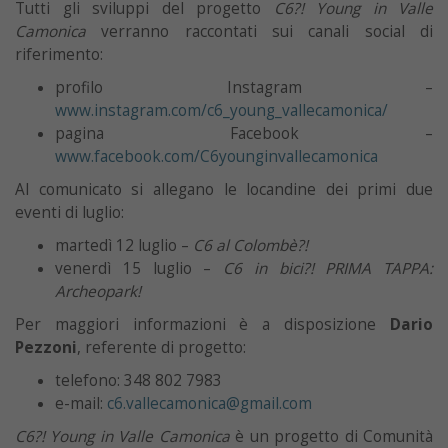
Tutti gli sviluppi del progetto
C6?! Young in Valle
Camonica
verranno raccontati sui canali social di
riferimento:
profilo Instagram –
www.instagram.com/c6_young_vallecamonica/
pagina Facebook –
www.facebook.com/C6younginvallecamonica
Al comunicato si allegano le locandine dei primi due
eventi di luglio:
martedì 12 luglio –
C6 al Colombè?!
venerdì 15 luglio –
C6 in bici?! PRIMA TAPPA:
Archeopark!
Per maggiori informazioni è a disposizione
Dario
Pezzoni
, referente di progetto:
telefono: 348 802 7983
e-mail:
c6.vallecamonica@gmail.com
C6?! Young in Valle Camonica
è un progetto di Comunità