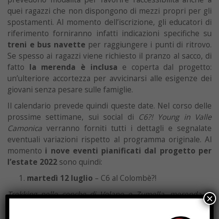
quei ragazzi che non dispongono di mezzi propri per gli
spostamenti. Al momento dell’iscrizione, gli educatori di
riferimento forniranno infatti indicazioni specifiche su
treni e bus navette
per raggiungere i punti di ritrovo.
Se spesso ai ragazzi viene richiesto il pranzo al sacco, di
fatto
la merenda è inclusa
e coperta dal progetto:
un’ulteriore accortezza per avvicinarsi alle esigenze dei
giovani senza pesare sulle famiglie.
Il calendario prevede quindi queste date. Nel corso delle
prossime settimane, sui social di
C6?! Young in Valle
Camonica
verranno forniti tutti i dettagli e segnalate
eventuali variazioni rispetto al programma originale. Al
momento
i nove eventi pianificati dal progetto per
l’estate 2022
sono quindi:
martedì 12 luglio
– C6 al Colombè?!
Trekking nelle conche di Volano e Zumella, merenda al
×
rifugio e al rientro tappa al Centro Faunistico del Parco
dell’Adamello!