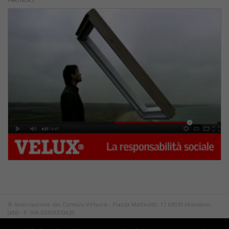
PARTNERS
© Associazione dei Comuni Virtuosi - Piazza Matteotti, 17 60030 Monsano
(AN) - P. IVA 02450370420
Tutti i diritti riservati.