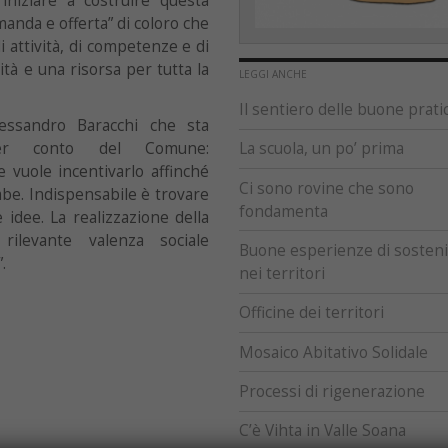
iniziare a costruire questa
anda e offerta” di coloro che
 attività, di competenze e di
tà e una risorsa per tutta la
LEGGI ANCHE
Il sentiero delle buone prati
lessandro Baracchi che sta
er conto del Comune:
La scuola, un po’ prima
 vuole incentivarlo affinché
Ci sono rovine che sono
be. Indispensabile è trovare
fondamenta
idee. La realizzazione della
levante valenza sociale
Buone esperienze di sostenib
.
nei territori
Officine dei territori
Mosaico Abitativo Solidale
Processi di rigenerazione
C’è Vihta in Valle Soana