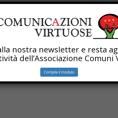
La piazza pop di Avigliana
La giornata dello sport
i alla nostra newsletter e resta a
ttività dell’Associazione Comuni V
Compila il modulo