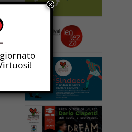
×
ggiornato
irtuosi!