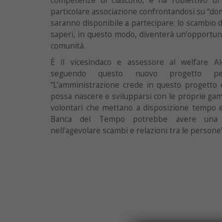
competenze di ciascuno, e ha l’obiettivo di 
particolare associazione confrontandosi su “dom
saranno disponibile a partecipare: lo scambio di
saperi, in questo modo, diventerà un’opportuni
comunità.
È il vicesindaco e assessore al welfare A
seguendo questo nuovo progetto p
“L’amministrazione crede in questo progetto e
possa nascere e svilupparsi con le proprie gam
volontari che mettano a disposizione tempo e 
Banca del Tempo potrebbe avere una ri
nell’agevolare scambi e relazioni tra le persone”