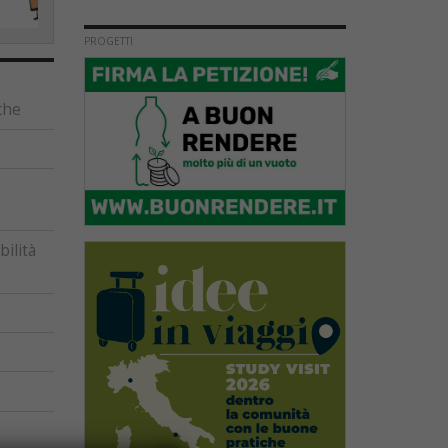
PROGETTI
che
ilità