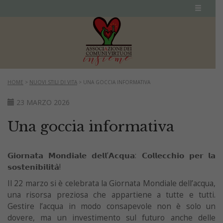
HOME
>
NUOVI STILI DI VITA
>
UNA GOCCIA INFORMATIVA
23 MARZO 2026
Una goccia informativa
𝗚𝗶𝗼𝗿𝗻𝗮𝘁𝗮 𝗠𝗼𝗻𝗱𝗶𝗮𝗹𝗲 𝗱𝗲𝗹𝗹’𝗔𝗰𝗾𝘂𝗮: 𝗖𝗼𝗹𝗹𝗲𝗰𝗰𝗵𝗶𝗼 𝗽𝗲𝗿 𝗹𝗮
𝘀𝗼𝘀𝘁𝗲𝗻𝗶𝗯𝗶𝗹𝗶𝘁𝗮̀!
Il 22 marzo si è celebrata la Giornata Mondiale dell’acqua,
una risorsa preziosa che appartiene a tutte e tutti.
Gestire l’acqua in modo consapevole non è solo un
dovere, ma un investimento sul futuro anche delle