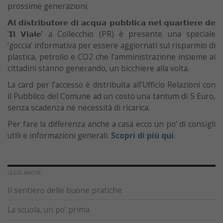
prossime generazioni.
𝗔𝗹 𝗱𝗶𝘀𝘁𝗿𝗶𝗯𝘂𝘁𝗼𝗿𝗲 𝗱𝗶 𝗮𝗰𝗾𝘂𝗮 𝗽𝘂𝗯𝗯𝗹𝗶𝗰𝗮 𝗻𝗲𝗹 𝗾𝘂𝗮𝗿𝘁𝗶𝗲𝗿𝗲 𝗱𝗲
‘𝗜𝗹 𝗩𝗶𝗮𝗹𝗲’ a Collecchio (PR) è presente una speciale
‘goccia’ informativa per essere aggiornati sul risparmio di
plastica, petrolio e CO2 che l’amministrazione insieme ai
cittadini stanno generando, un bicchiere alla volta.
La card per l’accesso è distribuita all’Ufficio Relazioni con
il Pubblico del Comune ad un costo una tantum di 5 Euro,
senza scadenza né necessità di ricarica.
Per fare la differenza anche a casa ecco un po’ di consigli
utili e informazioni generali.
Scopri di più qui
.
LEGGI ANCHE
Il sentiero delle buone pratiche
La scuola, un po’ prima