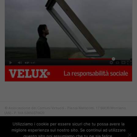
© Associazione dei Comuni Virtuosi - Piazza Matteotti, 17 60030 Monsano
(AN) - P. IVA 02450370420
Tutti i diritti riservati.
Utilizziamo i cookie per essere sicuri che tu possa avere la
Privacy
migliore esperienza sul nostro sito. Se continui ad utilizzare
questo sito noi assumiamo che tu ne sia felice.