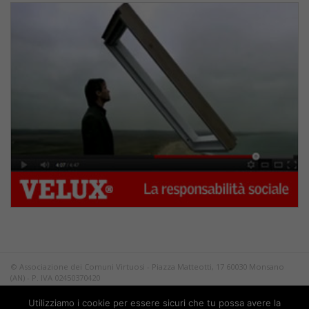
© Associazione dei Comuni Virtuosi - Piazza Matteotti, 17 60030 Monsano
(AN) - P. IVA 02450370420
Tutti i diritti riservati.
Utilizziamo i cookie per essere sicuri che tu possa avere la
Privacy