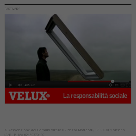
PARTNERS
© Associazione dei Comuni Virtuosi - Piazza Matteotti, 17 60030 Monsano
(AN) - P. IVA 02450370420