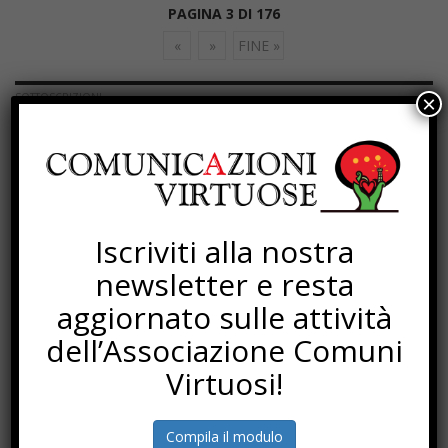
PAGINA 3 DI 176
«
»
FINE »
SOTTOSCRIZIONI
×
Iscriviti alla nostra
newsletter e resta
aggiornato sulle attività
dell’Associazione Comuni
Virtuosi!
Compila il modulo
PROGETTI