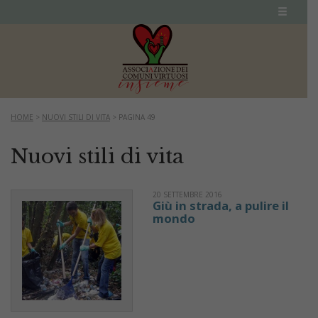
HOME
>
NUOVI STILI DI VITA
>
PAGINA 49
Nuovi stili di vita
20 SETTEMBRE 2016
Giù in strada, a pulire il
mondo