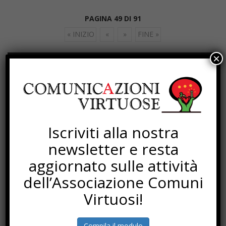
PAGINA 49 DI 91
« INIZIO
«
»
FINE »
×
SOTTOSCRIZIONI
Iscriviti alla nostra
newsletter e resta
aggiornato sulle attività
dell’Associazione Comuni
Virtuosi!
Compila il modulo